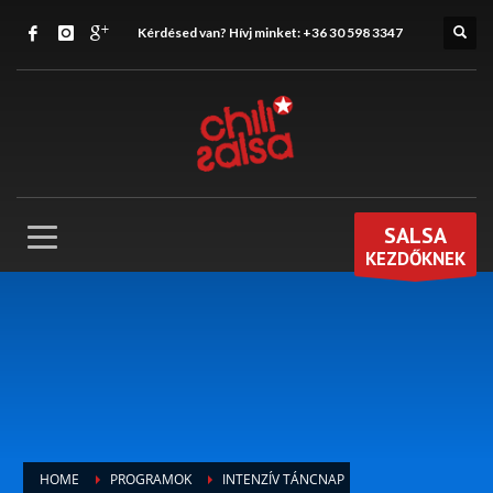
Kérdésed van? Hívj minket:
+36 30 598 3347
SALSA
KEZDŐKNEK
HOME
PROGRAMOK
INTENZÍV TÁNCNAP