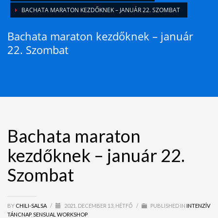
BACHATA MARATON KEZDŐKNEK – JANUÁR 22. SZOMBAT
Bachata maraton kezdőknek – január
22. Szombat
Bachata maraton
kezdőknek – január 22.
Szombat
BY
CHILI-SALSA
/
2021. DECEMBER 13, HÉTFŐ
/
PUBLISHED IN
INTENZÍV
TÁNCNAP
,
SENSUAL WORKSHOP