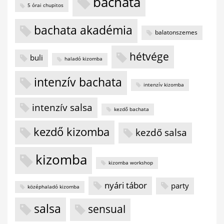
bachata
5 órai chupitos
bachata akadémia
balatonszemes
hétvége
buli
haladó kizomba
intenzív bachata
intenzív kizomba
intenzív salsa
kezdő bachata
kezdő kizomba
kezdő salsa
kizomba
kizomba workshop
nyári tábor
party
középhaladó kizomba
salsa
sensual