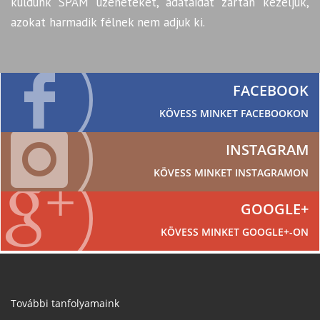
küldünk SPAM üzeneteket, adataidat zártan kezeljük,
azokat harmadik félnek nem adjuk ki.
FACEBOOK
KÖVESS MINKET FACEBOOKON
INSTAGRAM
KÖVESS MINKET INSTAGRAMON
GOOGLE+
KÖVESS MINKET GOOGLE+-ON
További tanfolyamaink