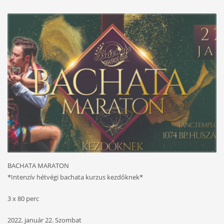
BACHATA MARATON
*Intenzív hétvégi bachata kurzus kezdőknek*
3 x 80 perc
2022. január 22. Szombat