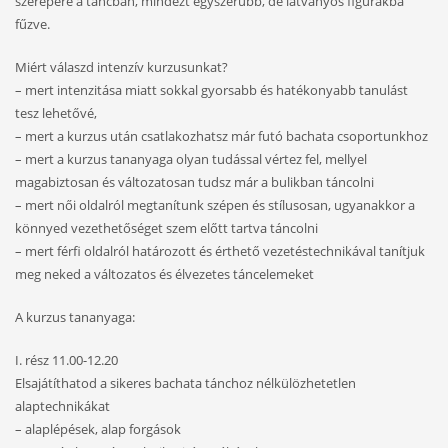
szerepére a táncban, mindezt egyszerűbb, de látványos figurákba
fűzve.
Miért válaszd intenzív kurzusunkat?
– mert intenzitása miatt sokkal gyorsabb és hatékonyabb tanulást
tesz lehetővé,
– mert a kurzus után csatlakozhatsz már futó bachata csoportunkhoz
– mert a kurzus tananyaga olyan tudással vértez fel, mellyel
magabiztosan és változatosan tudsz már a bulikban táncolni
– mert női oldalról megtanítunk szépen és stílusosan, ugyanakkor a
könnyed vezethetőséget szem előtt tartva táncolni
– mert férfi oldalról határozott és érthető vezetéstechnikával tanítjuk
meg neked a változatos és élvezetes táncelemeket
A kurzus tananyaga:
I. rész 11.00-12.20
Elsajátíthatod a sikeres bachata tánchoz nélkülözhetetlen
alaptechnikákat
– alaplépések, alap forgások