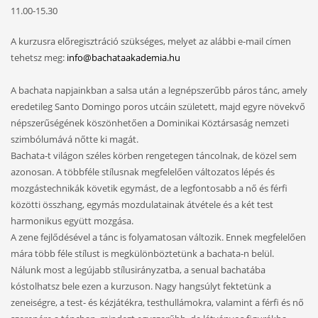
11.00-15.30
A kurzusra előregisztráció szükséges, melyet az alábbi e-mail címen
tehetsz meg:
info@bachataakademia.hu
A bachata napjainkban a salsa után a legnépszerűbb páros tánc, amely
eredetileg Santo Domingo poros utcáin született, majd egyre növekvő
népszerűségének köszönhetően a Dominikai Köztársaság nemzeti
szimbólumává nőtte ki magát.
Bachata-t világon széles körben rengetegen táncolnak, de közel sem
azonosan. A többféle stílusnak megfelelően változatos lépés és
mozgástechnikák követik egymást, de a legfontosabb a nő és férfi
közötti összhang, egymás mozdulatainak átvétele és a két test
harmonikus együtt mozgása.
A zene fejlődésével a tánc is folyamatosan változik. Ennek megfelelően
mára több féle stílust
is megkülönböztetünk a bachata-n belül.
Nálunk most a legújabb stílusirányzatba, a senual bachatába
kóstolhatsz bele ezen a kurzuson. Nagy hangsúlyt fektetünk a
zeneiségre, a test- és kézjátékra, testhullámokra, valamint a férfi és nő