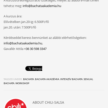
A kurzusra előregisztráció szükséges, melyet az alábbi e-mail címen
tehetsz meg:
info@bachataakademia.hu
A kurzus ára:
Elővételben jan.20-ig: 6.500Ft/fő
jan.20. után: 7.500Ft/fő
Kérdéseddel keress bennünket az alábbi elérhetőségeken:
info@bachataakademia.hu
,
Gavallér Attila
+36 30 598 3347
TAGGED UNDER:
BACHATA
,
BACHATA AKADÉMIA
,
INTENZÍV BACHATA
,
SENUAL
BACHATA
,
WORKSHOP
ABOUT
CHILI-SALSA