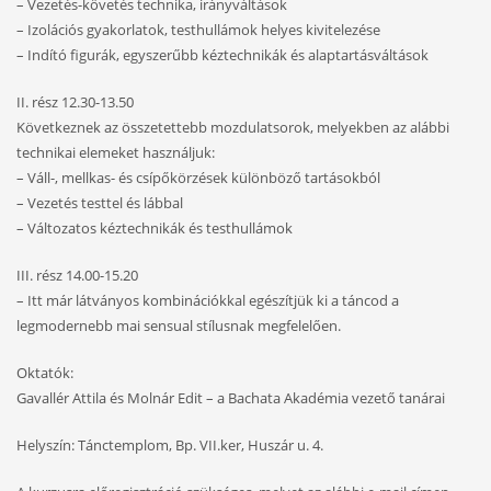
– Vezetés-követés technika, irányváltások
– Izolációs gyakorlatok, testhullámok helyes kivitelezése
– Indító figurák, egyszerűbb kéztechnikák és alaptartásváltások
II. rész 12.30-13.50
Következnek az összetettebb mozdulatsorok, melyekben az alábbi
technikai elemeket használjuk:
– Váll-, mellkas- és csípőkörzések különböző tartásokból
– Vezetés testtel és lábbal
– Változatos kéztechnikák és testhullámok
III. rész 14.00-15.20
– Itt már látványos kombinációkkal egészítjük ki a táncod a
legmodernebb mai sensual stílusnak megfelelően.
Oktatók:
Gavallér Attila és Molnár Edit – a Bachata Akadémia vezető tanárai
Helyszín: Tánctemplom, Bp. VII.ker, Huszár u. 4.