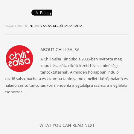
TAGGED UNDER:
INTENZÍV SALSA
,
KEZDŐ SALSA
,
SALSA
ABOUT
CHILI-SALSA
A Chili Salsa Tánciskola 2005-ben nyitotta meg
kapuit és azóta elkötelezett híve a minőségi
táncoktatásnak. A minden hónapban induló
kezdő salsa, bachata és kizomba tanfolyamok mellett középhaladó és
haladó szintű táncóráinkon mindenki megtalálja a számára megfelelő
csoportot.
WHAT YOU CAN READ NEXT