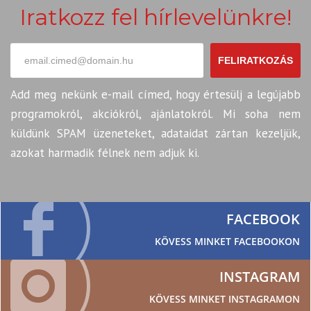
Iratkozz fel hírlevelünkre!
FELIRATKOZÁS
Add meg nekünk e-mail címed, hogy értesülj a legújabb
programokról, akciókról, ajánlatokról. Mi soha nem
küldünk SPAM üzeneteket, adataidat zártan kezeljük,
azokat harmadik félnek nem adjuk ki.
FACEBOOK
KÖVESS MINKET FACEBOOKON
INSTAGRAM
KÖVESS MINKET INSTAGRAMON