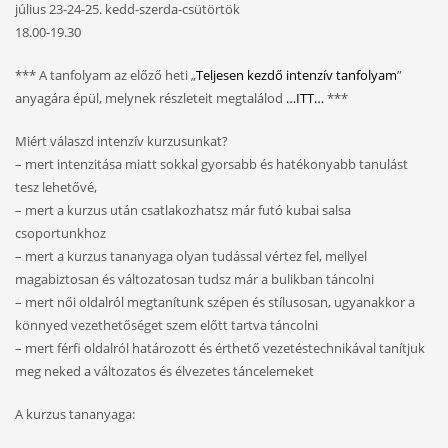
július 23-24-25. kedd-szerda-csütörtök
18.00-19.30
*** A tanfolyam az előző heti „
Teljesen kezdő intenzív tanfolyam
”
anyagára épül, melynek részleteit megtalálod
…ITT…
***
Miért válaszd intenzív kurzusunkat?
– mert intenzitása miatt sokkal gyorsabb és hatékonyabb tanulást
tesz lehetővé,
– mert a kurzus után csatlakozhatsz már futó kubai salsa
csoportunkhoz
– mert a kurzus tananyaga olyan tudással vértez fel, mellyel
magabiztosan és változatosan tudsz már a bulikban táncolni
– mert női oldalról megtanítunk szépen és stílusosan, ugyanakkor a
könnyed vezethetőséget szem előtt tartva táncolni
– mert férfi oldalról határozott és érthető vezetéstechnikával tanítjuk
meg neked a változatos és élvezetes táncelemeket
A kurzus tananyaga: