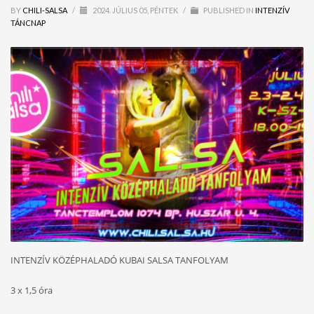
BY
CHILI-SALSA
/
2024. JÚLIUS 05, PÉNTEK
/
PUBLISHED IN
INTENZÍV
TÁNCNAP
INTENZÍV KÖZÉPHALADÓ KUBAI SALSA TANFOLYAM
3 x 1,5 óra