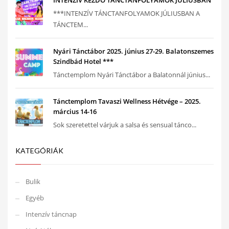
INTENZÍV KEZDŐ TÁNCTANFOLYAMOK JÚLIUSBAN
***INTENZÍV TÁNCTANFOLYAMOK JÚLIUSBAN A
TÁNCTEM...
Nyári Tánctábor 2025. június 27-29. Balatonszemes
Szindbád Hotel ***
Tánctemplom Nyári Tánctábor a Balatonnál június...
Tánctemplom Tavaszi Wellness Hétvége – 2025.
március 14-16
Sok szeretettel várjuk a salsa és sensual tánco...
KATEGÓRIÁK
Bulik
Egyéb
Intenzív táncnap