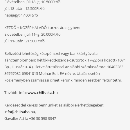
Elővételben júli.18-ig: 10.500Ft/fő
Júli.18-után: 12.500Ft/fő
napijegy: 4.400Ft/fő
KEZDŐ + KÖZÉPHALADÓ kurzus ára egyben:
Elővételben júli.11-ig: 20.000Ft/fő
Júli.11-után: 21.500Ft/fő
Befizetési lehetőség készpénzzel vagy bankkártyával a
Tánctemplomban: hétfő-kedd-szerda-csütörtök 17-22 óra között (1074
Bp., Huszár u. 4.), illetve átutalással az alábbi számlaszámra: 10402283-
86767082-69841013 Molnár Edit EV névre. Utalás esetén
közleményben számlázási címet kérünk minden esetben feltüntetni.
További info:
www.chilisalsa.hu
Kérdéseddel keress bennünket az alábbi elérhetőségeken:
info@chilisalsa.hu
,
Gavallér Attila +36 30 598 3347