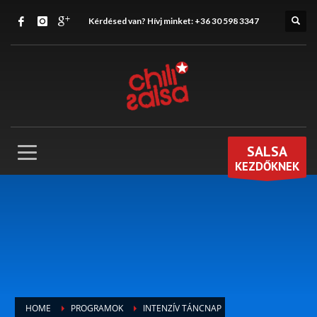
Kérdésed van? Hívj minket:
+36 30 598 3347
SALSA
KEZDŐKNEK
HOME
PROGRAMOK
INTENZÍV TÁNCNAP