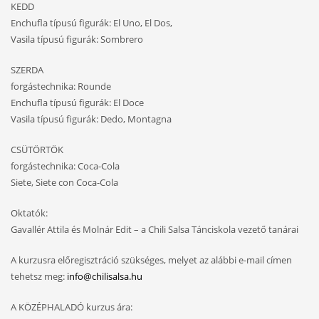
KEDD
Enchufla típusú figurák: El Uno, El Dos,
Vasila típusú figurák: Sombrero
SZERDA
forgástechnika: Rounde
Enchufla típusú figurák: El Doce
Vasila típusú figurák: Dedo, Montagna
CSÜTÖRTÖK
forgástechnika: Coca-Cola
Siete, Siete con Coca-Cola
Oktatók:
Gavallér Attila és Molnár Edit – a Chili Salsa Tánciskola vezető tanárai
A kurzusra előregisztráció szükséges, melyet az alábbi e-mail címen
tehetsz meg:
info@chilisalsa.hu
A KÖZÉPHALADÓ kurzus ára: