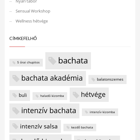
Nyári tábor
Sensual Workshop
Wellness hétvége
CÍMKEFELHŐ
bachata
5 órai chupitos
bachata akadémia
balatonszemes
hétvége
buli
haladó kizomba
intenzív bachata
intenzív kizomba
intenzív salsa
kezdő bachata