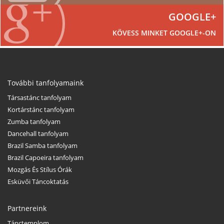
GOOGLE+
KÖVESS MINKET GOOGLE+-ON
További tanfolyamaink
Társastánc tanfolyam
Kortárstánc tanfolyam
Zumba tanfolyam
Dancehall tanfolyam
Brazil Samba tanfolyam
Brazil Capoeira tanfolyam
Mozgás És Stílus Órák
Esküvői Táncoktatás
Partnereink
Tánctemplom