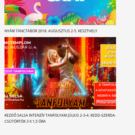
NYÁRI TÁNCTÁBOR 2018. AUGUSZTUS 2-5. KESZTHELY
KEZDŐ SALSA INTENZÍV TANFOLYAM JÚLIUS 2-3-4. KEDD-SZERDA-
CSÜTÖRTÖK 3 X 1,5 ÓRA