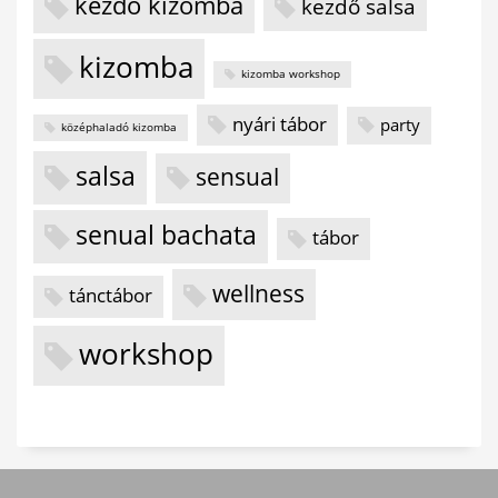
kezdő kizomba
kezdő salsa
kizomba
kizomba workshop
nyári tábor
party
középhaladó kizomba
salsa
sensual
senual bachata
tábor
wellness
tánctábor
workshop