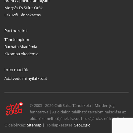
Brazil Capoeira tanfolyam
Mozgás És Stílus Órák
Esküvői Táncoktatás
Partnereink
Tánctemplom
Bachata Akadémia
Kizomba Akadémia
Információk
Adatvédelmi nyilatkozat
© 2005 -
2026 Chili Salsa Tánciskola | Minden jog
fenntartva | Az oldalon található tartalom másolása az
oldal üzemeltetőjének írásos hozzájárulás nélkül tilos!
Oldaltérkép:
Sitemap
| Honlapkészítés:
SeoLogic