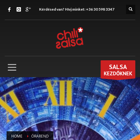
Kérdésed van? Hívj minket:
+36 30 598 3347
SALSA
KEZDŐKNEK
HOME
ÓRAREND