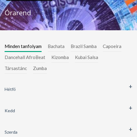
Órarend
Minden tanfolyam
Bachata
Brazil Samba
Capoeira
Dancehall AfroBeat
Kizomba
Kubai Salsa
Társastánc
Zumba
Hétfő
Kedd
Szerda