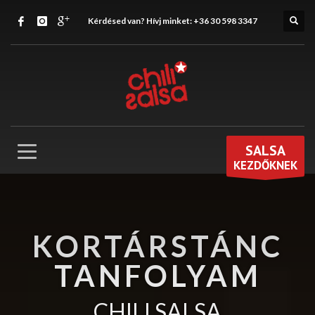
Kérdésed van? Hívj minket:
+36 30 598 3347
SALSA
KEZDŐKNEK
KORTÁRSTÁNC
TANFOLYAM
CHILI SALSA