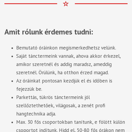
Amit rólunk érdemes tudni:
Bemutató óráinkon megismerkedhetsz velünk.
Saját tánctermeink vannak, ahova akkor érkezel,
amikor szeretnél és addig maradsz, ameddig
szeretnél. Örülünk, ha otthon érzed magad.
Az óráinkat pontosan kezdjük el és időben is
fejezzük be.
Parkettás, tükrös tánctermeink jól
szellőztethetőek, világosak, a zenét profi
hangtechnika adja.
Max. 30 fős csoportokban tanítunk, e fölött külön
csoportot indítunk. Hidd el, 50-80 fős órákon nem