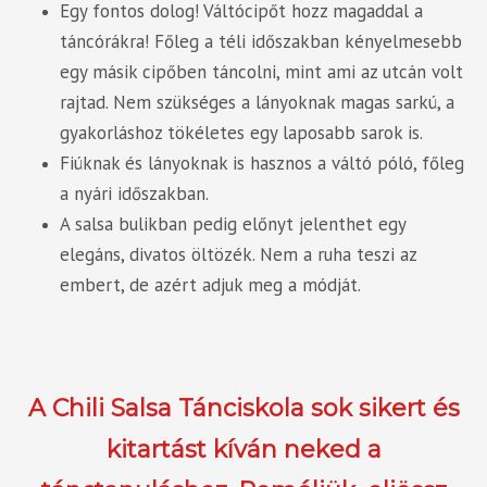
Egy fontos dolog! Váltócipőt hozz magaddal a
táncórákra! Főleg a téli időszakban kényelmesebb
egy másik cipőben táncolni, mint ami az utcán volt
rajtad. Nem szükséges a lányoknak magas sarkú, a
gyakorláshoz tökéletes egy laposabb sarok is.
Fiúknak és lányoknak is hasznos a váltó póló, főleg
a nyári időszakban.
A salsa bulikban pedig előnyt jelenthet egy
elegáns, divatos öltözék. Nem a ruha teszi az
embert, de azért adjuk meg a módját.
A Chili Salsa Tánciskola sok sikert és
kitartást kíván neked a