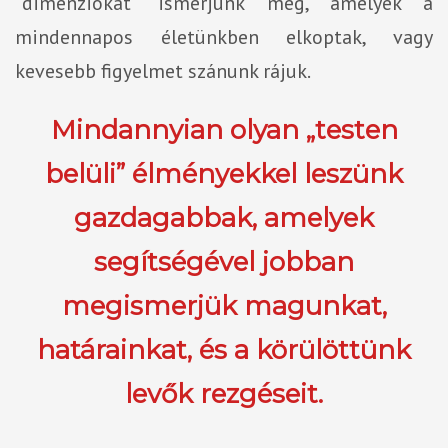
"dimenziókat" ismerjünk meg, amelyek a
mindennapos életünkben elkoptak, vagy
kevesebb figyelmet szánunk rájuk.
Mindannyian olyan „testen
belüli” élményekkel leszünk
gazdagabbak, amelyek
segítségével jobban
megismerjük magunkat,
határainkat, és a körül
öttünk
levők rezgései
t.