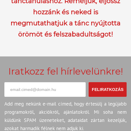
tánctanuláshoz. Reméljük, eljössz
hozzánk és neked is
megmutathatjuk a tánc nyújtotta
örömöt és felszabadultságot!
Iratkozz fel hírlevelünkre!
FELIRATKOZÁS
Add meg nekünk e-mail címed, hogy értesülj a legújabb
programokról, akciókról, ajánlatokról. Mi soha nem
küldünk SPAM üzeneteket, adataidat zártan kezeljük,
azokat harmadik félnek nem adjuk ki.