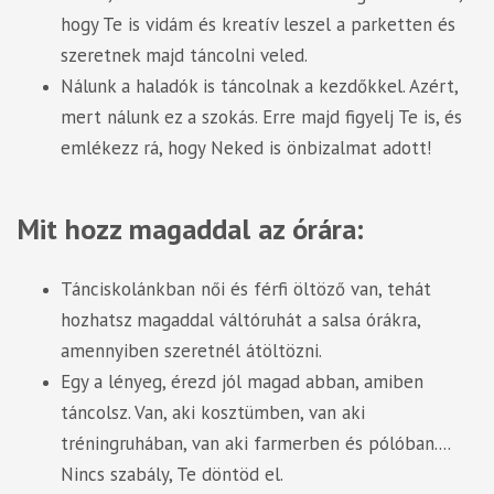
hogy Te is vidám és kreatív leszel a parketten és
szeretnek majd táncolni veled.
Nálunk a haladók is táncolnak a kezdőkkel. Azért,
mert nálunk ez a szokás. Erre majd figyelj Te is, és
emlékezz rá, hogy Neked is önbizalmat adott!
Mit hozz magaddal az órára:
Tánciskolánkban női és férfi öltöző van, tehát
hozhatsz magaddal váltóruhát a salsa órákra,
amennyiben szeretnél átöltözni.
Egy a lényeg, érezd jól magad abban, amiben
táncolsz. Van, aki kosztümben, van aki
tréningruhában, van aki farmerben és pólóban....
Nincs szabály, Te döntöd el.