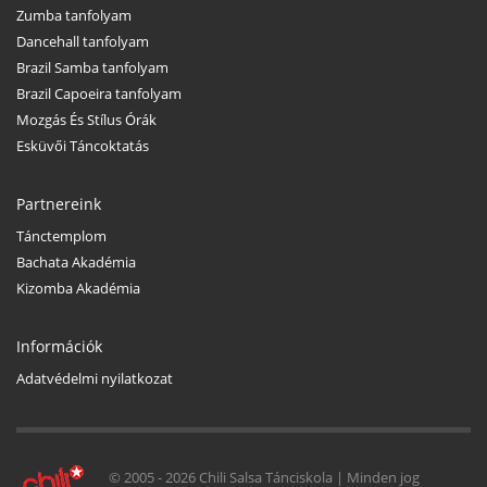
Zumba tanfolyam
Dancehall tanfolyam
Brazil Samba tanfolyam
Brazil Capoeira tanfolyam
Mozgás És Stílus Órák
Esküvői Táncoktatás
Partnereink
Tánctemplom
Bachata Akadémia
Kizomba Akadémia
Információk
Adatvédelmi nyilatkozat
© 2005 -
2026 Chili Salsa Tánciskola | Minden jog