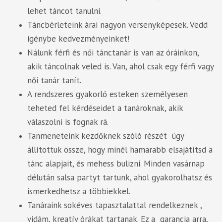
lehet táncot tanulni.
Táncbérleteink árai nagyon versenyképesek. Vedd
igénybe kedvezményeinket!
Nálunk férfi és női tánctanár is van az óráinkon,
akik táncolnak veled is. Van, ahol csak egy férfi vagy
női tanár tanít.
A rendszeres gyakorló esteken személyesen
teheted fel kérdéseidet a tanároknak, akik
válaszolni is fognak rá.
Tanmeneteink kezdőknek szóló részét úgy
állítottuk össze, hogy minél hamarabb elsajátítsd a
tánc alapjait, és mehess bulizni. Minden vasárnap
délután salsa partyt tartunk, ahol gyakorolhatsz és
ismerkedhetsz a többiekkel.
Tanáraink sokéves tapasztalattal rendelkeznek ,
vidám, kreatív órákat tartanak. Ez a garancia arra,