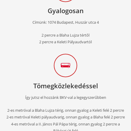
Gyalogosan
Címünk: 1074 Budapest, Huszár utca 4
2 percre a Blaha Lujza tértől
Chili Salsa Tánciskola
2 percre a Keleti Pályaudvartól
Helyszín:
1074 Budapest, Huszár utca 4.
2-2 percre a Blaha Lujza tértől és a Keleti Pályaudvartól
Útvonaltervezés hozzánk
Tömegközlekedéssel
Így jutsz el hozzánk BKV-val a legegyszerűbben
2-es metróval a Blaha Lujza térig, onnan gyalog a Keleti felé 2 percre
2-es metróval Keleti pályaudvarig, onnan gyalog a Blaha felé 2 percre
4-es metróval a II. János Pál Pápa térig, onnan gyalog 2 percre a
Rákóczi út felé