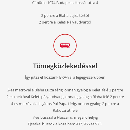
Címünk: 1074 Budapest, Huszár utca 4
2 percre a Blaha Lujza tértől
Chili Salsa Tánciskola
2 percre a Keleti Pályaudvartól
Helyszín:
1074 Budapest, Huszár utca 4.
2-2 percre a Blaha Lujza tértől és a Keleti Pályaudvartól
Útvonaltervezés hozzánk
Tömegközlekedéssel
Így jutsz el hozzánk BKV-val a legegyszerűbben
2-es metróval a Blaha Lujza térig, onnan gyalog a Keleti felé 2 percre
2-es metróval Keleti pályaudvarig, onnan gyalog a Blaha felé 2 percre
4-es metróval a II. János Pál Pápa térig, onnan gyalog 2 percre a
Rákóczi út felé
7-es busszal a Huszár u. megállóhelyig
Éjszakai buszok a közelben: 907, 956 és 973.