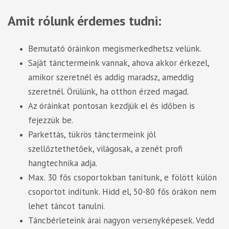
Amit rólunk érdemes tudni:
Bemutató óráinkon megismerkedhetsz velünk.
Saját tánctermeink vannak, ahova akkor érkezel,
amikor szeretnél és addig maradsz, ameddig
szeretnél. Örülünk, ha otthon érzed magad.
Az óráinkat pontosan kezdjük el és időben is
fejezzük be.
Parkettás, tükrös tánctermeink jól
szellőztethetőek, világosak, a zenét profi
hangtechnika adja.
Max. 30 fős csoportokban tanítunk, e fölött külön
csoportot indítunk. Hidd el, 50-80 fős órákon nem
lehet táncot tanulni.
Táncbérleteink árai nagyon versenyképesek. Vedd