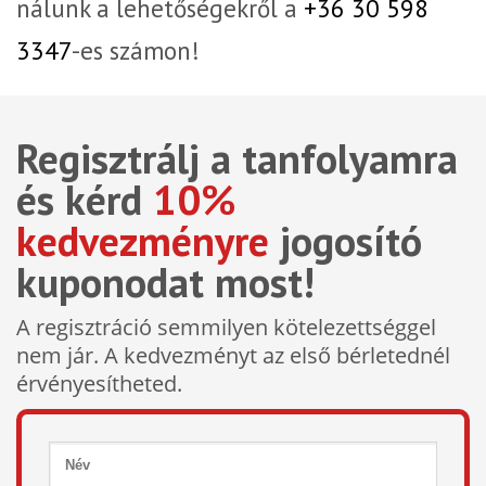
nálunk a lehetőségekről a
+36 30 598
3347
-es számon!
Regisztrálj a tanfolyamra
és kérd
10%
kedvezményre
jogosító
kuponodat most!
A regisztráció semmilyen kötelezettséggel
nem jár. A kedvezményt az első bérletednél
érvényesítheted.