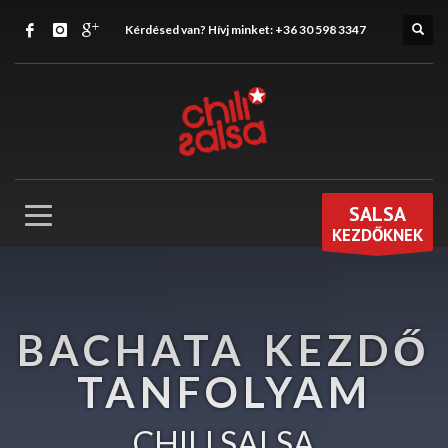
Kérdésed van? Hívj minket:
+36 30 598 3347
SALSA
KEZDŐKNEK
BACHATA KEZDŐ
TANFOLYAM
CHILI SALSA