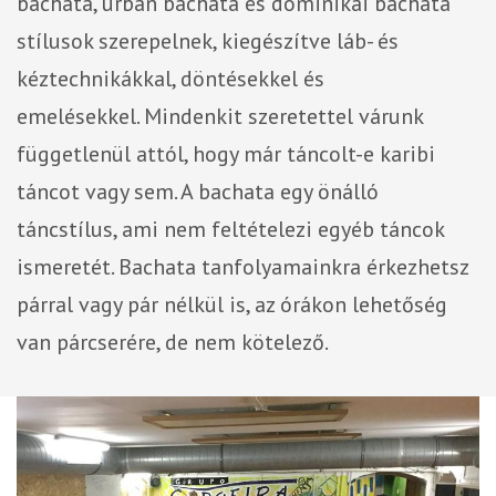
bachata, urban bachata és dominikai bachata
stílusok szerepelnek, kiegészítve láb- és
kéztechnikákkal, döntésekkel és
emelésekkel.
Mindenkit szeretettel várunk
függetlenül attól, hogy már táncolt-e karibi
táncot vagy sem. A bachata egy önálló
táncstílus, ami nem feltételezi egyéb táncok
ismeretét.
Bachata tanfolyamainkra érkezhetsz
párral vagy pár nélkül is, az órákon lehetőség
van párcserére, de nem kötelező.