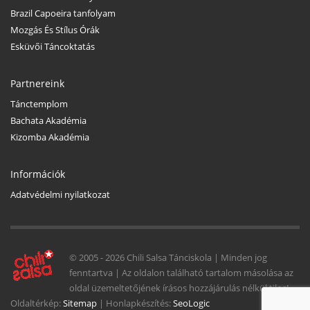
Brazil Capoeira tanfolyam
Mozgás És Stílus Órák
Esküvői Táncoktatás
Partnereink
Tánctemplom
Bachata Akadémia
Kizomba Akadémia
Információk
Adatvédelmi nyilatkozat
© 2005 -
2026 Chili Salsa Tánciskola | Minden jog
fenntartva | Az oldalon található tartalom másolása az
oldal üzemeltetőjének írásos hozzájárulás nélkül tilos!
Oldaltérkép:
Sitemap
| Honlapkészítés:
SeoLogic