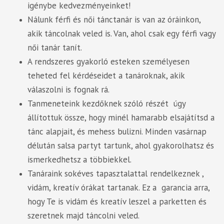
igénybe kedvezményeinket!
Nálunk férfi és női tánctanár is van az óráinkon,
akik táncolnak veled is. Van, ahol csak egy férfi vagy
női tanár tanít.
A rendszeres gyakorló esteken személyesen
teheted fel kérdéseidet a tanároknak, akik
válaszolni is fognak rá.
Tanmeneteink kezdőknek szóló részét úgy
állítottuk össze, hogy minél hamarabb elsajátítsd a
tánc alapjait, és mehess bulizni. Minden vasárnap
délután salsa partyt tartunk, ahol gyakorolhatsz és
ismerkedhetsz a többiekkel.
Tanáraink sokéves tapasztalattal rendelkeznek ,
vidám, kreatív órákat tartanak. Ez a garancia arra,
hogy Te is vidám és kreatív leszel a parketten és
szeretnek majd táncolni veled.