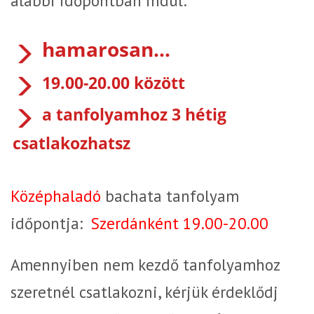
alábbi időpontban indul:
hamarosan...
19.00-20.00 között
a tanfolyamhoz 3 hétig
csatlakozhatsz
Középh
aladó
bachata tanfolyam
időpontja:
Szerdánként
19.00-20.00
Amennyiben
nem kezdő
tanfolyamhoz
szeretnél csatlakozni, kérjük érdeklődj