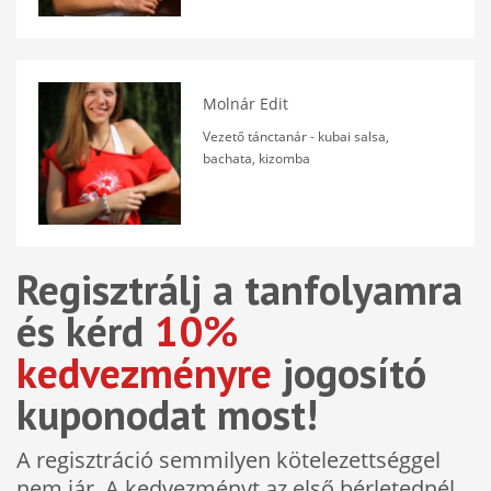
Molnár Edit
Vezető tánctanár - kubai salsa,
bachata, kizomba
Regisztrálj a tanfolyamra
és kérd
10%
kedvezményre
jogosító
kuponodat most!
A regisztráció semmilyen kötelezettséggel
nem jár. A kedvezményt az első bérletednél