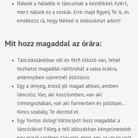
Nálunk a haladók is táncolnak a kezdőkkel. Azért,
mert nálunk ez a szokás. Erre majd figyelj Te is, és
emlékezz rá, hogy Neked is önbizalmat adott!
Mit hozz magaddal az órára:
Tánciskolánkban női és férfi öltöző van, tehát
hozhatsz magaddal váltóruhát a salsa órákra,
amennyiben szeretnél átöltözni.
Egy a lényeg, érezd jól magad abban, amiben
táncolsz. Van, aki kosztümben, van aki
tréningruhában, van aki farmerben és pólóban....
Nincs szabály, Te döntöd el.
Egy fontos dolog! Váltócipőt hozz magaddal a
táncórákra! Főleg a téli időszakban kényelmesebb
egy másik cipőben táncolni, mint ami az utcán volt