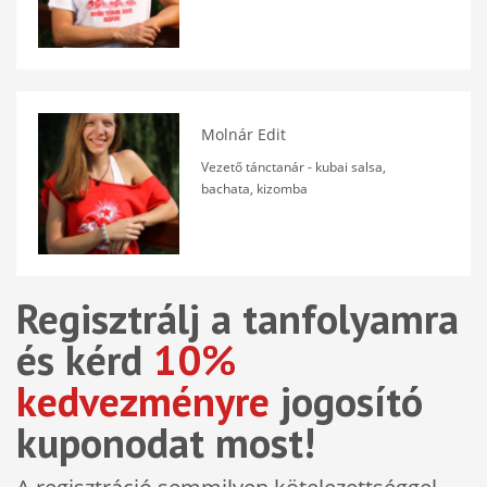
Molnár Edit
Vezető tánctanár - kubai salsa,
bachata, kizomba
Regisztrálj a tanfolyamra
és kérd
10%
kedvezményre
jogosító
kuponodat most!