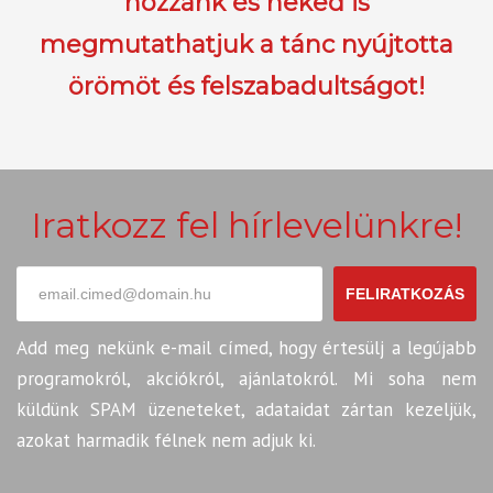
hozzánk és neked is
megmutathatjuk a tánc nyújtotta
örömöt és felszabadultságot!
Iratkozz fel hírlevelünkre!
FELIRATKOZÁS
Add meg nekünk e-mail címed, hogy értesülj a legújabb
programokról, akciókról, ajánlatokról. Mi soha nem
küldünk SPAM üzeneteket, adataidat zártan kezeljük,
azokat harmadik félnek nem adjuk ki.