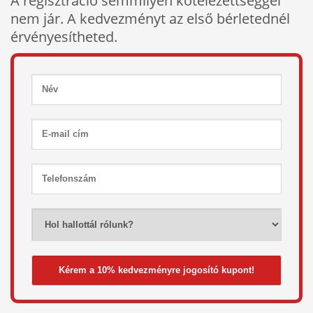
A regisztráció semmilyen kötelezettséggel
nem jár. A kedvezményt az első bérletednél
érvényesítheted.