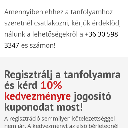
Amennyiben ehhez a tanfolyamhoz
szeretnél csatlakozni, kérjük érdeklődj
nálunk a lehetőségekről a
+36 30 598
3347
-es számon!
Regisztrálj a tanfolyamra
és kérd
10%
kedvezményre
jogosító
kuponodat most!
A regisztráció semmilyen kötelezettséggel
nem jár. A kedvezményt az első bérletednél