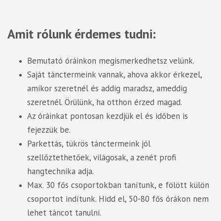
Amit rólunk érdemes tudni:
Bemutató óráinkon megismerkedhetsz velünk.
Saját tánctermeink vannak, ahova akkor érkezel,
amikor szeretnél és addig maradsz, ameddig
szeretnél. Örülünk, ha otthon érzed magad.
Az óráinkat pontosan kezdjük el és időben is
fejezzük be.
Parkettás, tükrös tánctermeink jól
szellőztethetőek, világosak, a zenét profi
hangtechnika adja.
Max. 30 fős csoportokban tanítunk, e fölött külön
csoportot indítunk. Hidd el, 50-80 fős órákon nem
lehet táncot tanulni.