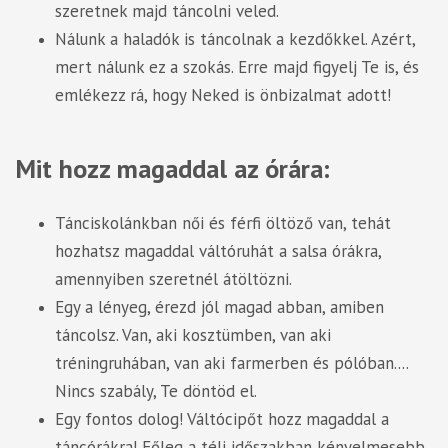
szeretnek majd táncolni veled.
Nálunk a haladók is táncolnak a kezdőkkel. Azért,
mert nálunk ez a szokás. Erre majd figyelj Te is, és
emlékezz rá, hogy Neked is önbizalmat adott!
Mit hozz magaddal az órára:
Tánciskolánkban női és férfi öltöző van, tehát
hozhatsz magaddal váltóruhát a salsa órákra,
amennyiben szeretnél átöltözni.
Egy a lényeg, érezd jól magad abban, amiben
táncolsz. Van, aki kosztümben, van aki
tréningruhában, van aki farmerben és pólóban....
Nincs szabály, Te döntöd el.
Egy fontos dolog! Váltócipőt hozz magaddal a
táncórákra! Főleg a téli időszakban kényelmesebb