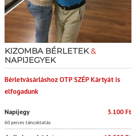
KIZOMBA BÉRLETEK
&
NAPIJEGYEK
Bérletvásárláshoz OTP SZÉP Kártyát is
elfogadunk
Napijegy
3.100 Ft
60 perces táncoktatás