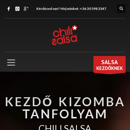
Kérdésed van? Hívj minket:
+36 30 598 3347
SALSA
KEZDŐKNEK
KEZDŐ KIZOMBA
TANFOLYAM
CHILI SALSA