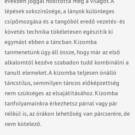
években joggal hódította meg a világot. A
lépések sokszínűsége, a lányok különleges
csípőmozgása és a tangóból eredő vezetés- és
követés technika tökéletesen egészítik ki
egymást ebben a táncban. Kizomba
tanmenetünk úgy áll össze, hogy már az első
alkalomtól kezdve szabadon tudd kombinálni a
tanult elemeket. A kizomba teljesen önálló
táncstílus, semmilyen táncos előképzettség
nem szükséges az elsajátításához. Kizomba
tanfolyamainkra érkezhetsz párral vagy pár
nélkül is, az órákon lehetőség van párcserére, de
nem kötelező.