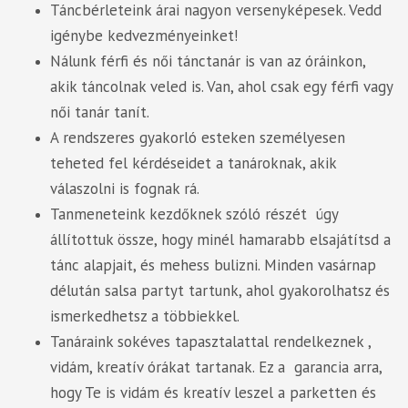
Táncbérleteink árai nagyon versenyképesek. Vedd
igénybe kedvezményeinket!
Nálunk férfi és női tánctanár is van az óráinkon,
akik táncolnak veled is. Van, ahol csak egy férfi vagy
női tanár tanít.
A rendszeres gyakorló esteken személyesen
teheted fel kérdéseidet a tanároknak, akik
válaszolni is fognak rá.
Tanmeneteink kezdőknek szóló részét úgy
állítottuk össze, hogy minél hamarabb elsajátítsd a
tánc alapjait, és mehess bulizni. Minden vasárnap
délután salsa partyt tartunk, ahol gyakorolhatsz és
ismerkedhetsz a többiekkel.
Tanáraink sokéves tapasztalattal rendelkeznek ,
vidám, kreatív órákat tartanak. Ez a garancia arra,
hogy Te is vidám és kreatív leszel a parketten és