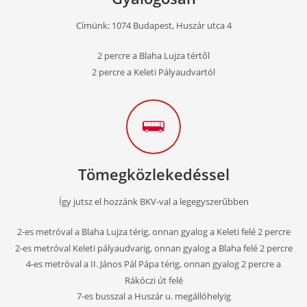
Címünk: 1074 Budapest, Huszár utca 4
2 percre a Blaha Lujza tértől
Chili Salsa Tánciskola
2 percre a Keleti Pályaudvartól
Helyszín:
1074 Budapest, Huszár utca 4.
2-2 percre a Blaha Lujza tértől és a Keleti Pályaudvartól
Útvonaltervezés hozzánk
Tömegközlekedéssel
Így jutsz el hozzánk BKV-val a legegyszerűbben
2-es metróval a Blaha Lujza térig, onnan gyalog a Keleti felé 2 percre
2-es metróval Keleti pályaudvarig, onnan gyalog a Blaha felé 2 percre
4-es metróval a II. János Pál Pápa térig, onnan gyalog 2 percre a
Rákóczi út felé
7-es busszal a Huszár u. megállóhelyig