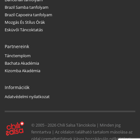
Brazil Samba tanfolyam
Brazil Capoeira tanfolyam
Mozgás És Stílus Órák
Esküvői Táncoktatás
Partnereink
Tánctemplom
Bachata Akadémia
Kizomba Akadémia
Információk
Adatvédelmi nyilatkozat
© 2005 -
2026 Chili Salsa Tánciskola | Minden jog
fenntartva | Az oldalon található tartalom másolása az
oldal üzemeltetőjének írásos hozzájárulás nélkül tilos!