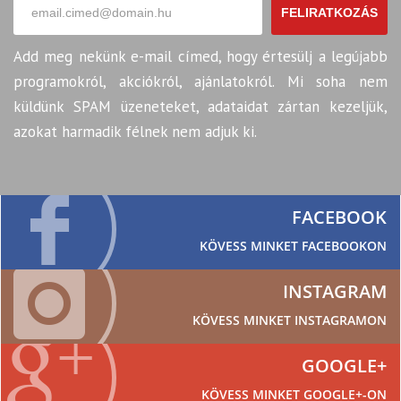
FELIRATKOZÁS
Add meg nekünk e-mail címed, hogy értesülj a legújabb
programokról, akciókról, ajánlatokról. Mi soha nem
küldünk SPAM üzeneteket, adataidat zártan kezeljük,
azokat harmadik félnek nem adjuk ki.
FACEBOOK
KÖVESS MINKET FACEBOOKON
INSTAGRAM
KÖVESS MINKET INSTAGRAMON
GOOGLE+
KÖVESS MINKET GOOGLE+-ON