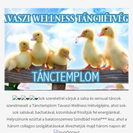
Sok szeretettel várjuk a salsa és sensual táncok
szerelmeseit a Tánctemplom Tavaszi Wellness Hétvégéjére, ahol sok-
sok salsával, bachatával, kizombával frissítjük fel energiáinkat.
Helyszínünk ezúttal a balatonszemesi Szindbád Hotel*** lesz, ahol a
három csillagos szolgáltatásokat élvezhetjük majd három napon át!
IDŐPONT