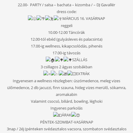
22.00- PARTY / salsa – bachata – kizomba / – DJ Gavallér
dress code:
MÁRCIUS 16.
VASÁRNAP
reggeli
10.00-12.00 Táncórák
12.00-tól ebéd (gulyásleves és palacsinta)
17.00-ig wellness, kikapcsolódás, pihenés
17.00-ig távozás
SZÁLLÁS
3 csillagos 2 ágyas szobákban
EXTRÁK
Ingyenesen a wellness részlegben: úszómedence, meleg vizes
ülőmedence, 2 db jacuzzi, finn szauna, hideg vizes merülő, sókamra,
aromakabin
Valamint csocsó, biliárd, bowling, léghoki
Ingyenes parkolás
ÁRAK
PÉNTEK-SZOMBAT-VASÁRNAP
3nap / 2éj (pénteken svédasztalos vacsora, szombaton svédasztalos