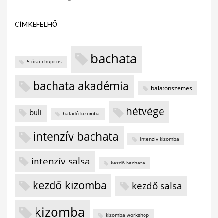
CÍMKEFELHŐ
bachata
5 órai chupitos
bachata akadémia
balatonszemes
hétvége
buli
haladó kizomba
intenzív bachata
intenzív kizomba
intenzív salsa
kezdő bachata
kezdő kizomba
kezdő salsa
kizomba
kizomba workshop