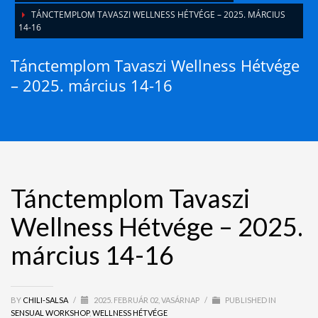
TÁNCTEMPLOM TAVASZI WELLNESS HÉTVÉGE – 2025. MÁRCIUS
14-16
Tánctemplom Tavaszi Wellness Hétvége
– 2025. március 14-16
Tánctemplom Tavaszi
Wellness Hétvége – 2025.
március 14-16
BY
CHILI-SALSA
/
2025. FEBRUÁR 02, VASÁRNAP
/
PUBLISHED IN
SENSUAL WORKSHOP
,
WELLNESS HÉTVÉGE