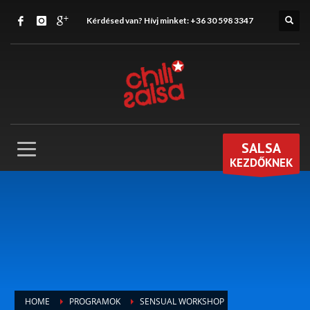
Kérdésed van? Hívj minket:
+36 30 598 3347
SALSA
KEZDŐKNEK
HOME
PROGRAMOK
SENSUAL WORKSHOP