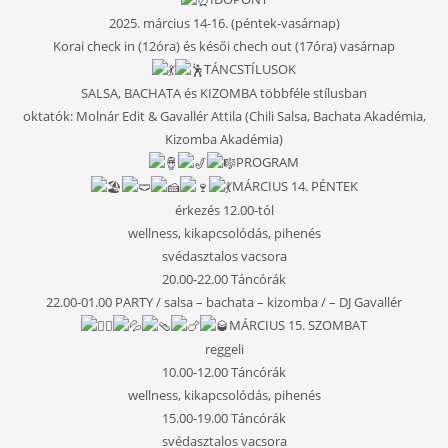
2025. március 14-16. (péntek-vasárnap)
Korai check in (12óra) és késői chech out (17óra) vasárnap
TÁNCSTÍLUSOK
SALSA, BACHATA és KIZOMBA többféle stílusban
oktatók: Molnár Edit & Gavallér Attila (Chili Salsa, Bachata Akadémia,
Kizomba Akadémia)
PROGRAM
MÁRCIUS 14.
PÉNTEK
érkezés 12.00-tól
wellness, kikapcsolódás, pihenés
svédasztalos vacsora
20.00-22.00 Táncórák
22.00-01.00 PARTY / salsa – bachata – kizomba / – DJ Gavallér
MÁRCIUS 15
. SZOMBAT
reggeli
10.00-12.00 Táncórák
wellness, kikapcsolódás, pihenés
15.00-19.00 Táncórák
svédasztalos vacsora