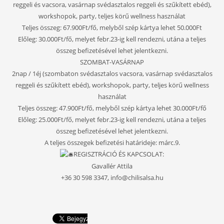
reggeli és vacsora, vasárnap svédasztalos reggeli és szűkített ebéd),
workshopok, party, teljes körű wellness használat
Teljes összeg: 67.900Ft/fő, melyből szép kártya lehet 50.000Ft
Előleg: 30.000Ft/fő, melyet febr.23-ig kell rendezni, utána a teljes
összeg befizetésével lehet jelentkezni.
SZOMBAT-VASÁRNAP
2nap / 1éj (szombaton svédasztalos vacsora, vasárnap svédasztalos
reggeli és szűkített ebéd), workshopok, party, teljes körű wellness
használat
Teljes összeg: 47.900Ft/fő, melyből szép kártya lehet 30.000Ft/fő
Előleg: 25.000Ft/fő, melyet febr.23-ig kell rendezni, utána a teljes
összeg befizetésével lehet jelentkezni.
A teljes összegek befizetési határideje: márc.9.
REGISZTRÁCIÓ ÉS KAPCSOLAT:
Gavallér Attila
+36 30 598 3347, info@chilisalsa.hu