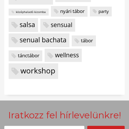
nyári tábor
party
középhaladó kizomba
salsa
sensual
senual bachata
tábor
wellness
tánctábor
workshop
Iratkozz fel hírlevelünkre!