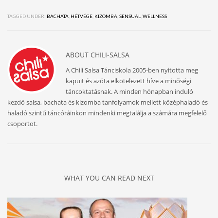
TAGGED UNDER:
BACHATA
,
HÉTVÉGE
,
KIZOMBA
,
SENSUAL
,
WELLNESS
ABOUT
CHILI-SALSA
A Chili Salsa Tánciskola 2005-ben nyitotta meg
kapuit és azóta elkötelezett híve a minőségi
táncoktatásnak. A minden hónapban induló
kezdő salsa, bachata és kizomba tanfolyamok mellett középhaladó és
haladó szintű táncóráinkon mindenki megtalálja a számára megfelelő
csoportot.
WHAT YOU CAN READ NEXT