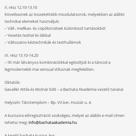
II. rész 12.10-13.10
Következnek az összetettebb mozdulatsorok, melyekben az alábbi
technikai elemeket használjuk:
– Váll-, mellkas- és csípőkörzések különböző tartásokból
– Vezetés testtel és lábbal
– Változatos kéztechnikák és testhullámok
III. rész 13.10-14.20
– Itt már látványos kombinációkkal egészítjük ki a táncod a
legmodernebb mai sensual stílusnak megfelelően.
Oktatók:
Gavallér Attila és Molnár Edit – a Bachata Akadémia vezető tanárai
Helyszín: Tánctemplom – Bp. VII.ker, Huszár u. 4.
A kurzusra előregisztráció szükséges, melyet az alábbi e-mail címen
tehetsz meg:
info@bachataakademia.hu
A kezdő bachata kurzus ára: