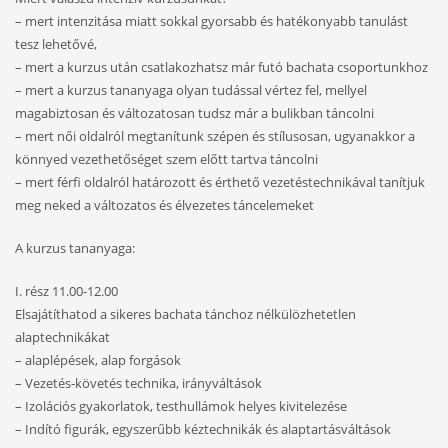
– mert intenzitása miatt sokkal gyorsabb és hatékonyabb tanulást
tesz lehetővé,
– mert a kurzus után csatlakozhatsz már futó bachata csoportunkhoz
– mert a kurzus tananyaga olyan tudással vértez fel, mellyel
magabiztosan és változatosan tudsz már a bulikban táncolni
– mert női oldalról megtanítunk szépen és stílusosan, ugyanakkor a
könnyed vezethetőséget szem előtt tartva táncolni
– mert férfi oldalról határozott és érthető vezetéstechnikával tanítjuk
meg neked a változatos és élvezetes táncelemeket
A kurzus tananyaga:
I. rész 11.00-12.00
Elsajátíthatod a sikeres bachata tánchoz nélkülözhetetlen
alaptechnikákat
– alaplépések, alap forgások
– Vezetés-követés technika, irányváltások
– Izolációs gyakorlatok, testhullámok helyes kivitelezése
– Indító figurák, egyszerűbb kéztechnikák és alaptartásváltások