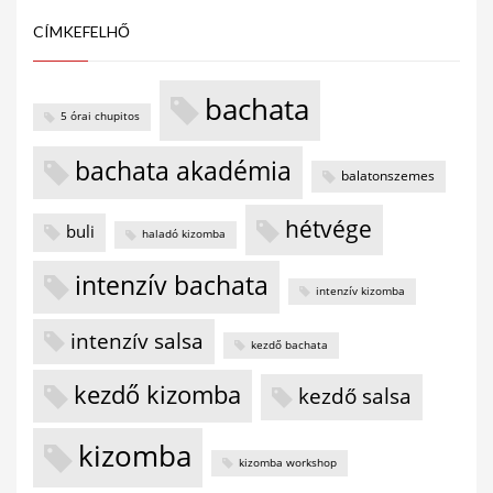
CÍMKEFELHŐ
bachata
5 órai chupitos
bachata akadémia
balatonszemes
hétvége
buli
haladó kizomba
intenzív bachata
intenzív kizomba
intenzív salsa
kezdő bachata
kezdő kizomba
kezdő salsa
kizomba
kizomba workshop