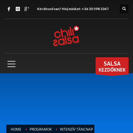
Kérdésed van? Hívj minket:
+36 30 598 3347
SALSA
KEZDŐKNEK
HOME
PROGRAMOK
INTENZÍV TÁNCNAP