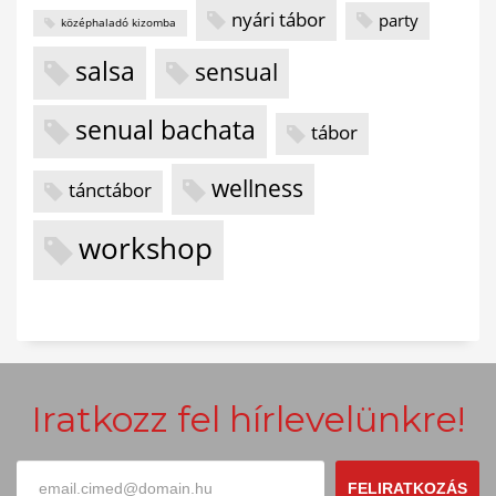
nyári tábor
party
középhaladó kizomba
salsa
sensual
senual bachata
tábor
wellness
tánctábor
workshop
Iratkozz fel hírlevelünkre!
FELIRATKOZÁS