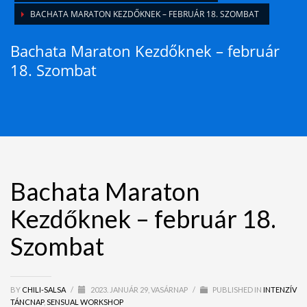
BACHATA MARATON KEZDŐKNEK – FEBRUÁR 18. SZOMBAT
Bachata Maraton Kezdőknek – február
18. Szombat
Bachata Maraton
Kezdőknek – február 18.
Szombat
BY
CHILI-SALSA
/
2023. JANUÁR 29, VASÁRNAP
/
PUBLISHED IN
INTENZÍV
TÁNCNAP
,
SENSUAL WORKSHOP