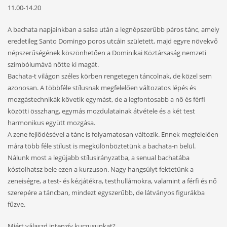
11.00-14.20
A bachata napjainkban a salsa után a legnépszerűbb páros tánc, amely
eredetileg Santo Domingo poros utcáin született, majd egyre növekvő
népszerűségének köszönhetően a Dominikai Köztársaság nemzeti
szimbólumává nőtte ki magát.
Bachata-t világon széles körben rengetegen táncolnak, de közel sem
azonosan. A többféle stílusnak megfelelően változatos lépés és
mozgástechnikák követik egymást, de a legfontosabb a nő és férfi
közötti összhang, egymás mozdulatainak átvétele és a két test
harmonikus együtt mozgása.
A zene fejlődésével a tánc is folyamatosan változik. Ennek megfelelően
mára több féle stílust
is megkülönböztetünk a bachata-n belül.
Nálunk most a legújabb stílusirányzatba, a senual bachatába
kóstolhatsz bele ezen a kurzuson. Nagy hangsúlyt fektetünk a
zeneiségre, a test- és kézjátékra, testhullámokra, valamint a férfi és nő
szerepére a táncban, mindezt egyszerűbb, de látványos figurákba
fűzve.
Miért válaszd intenzív kurzusunkat?