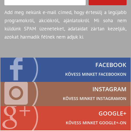
Add meg nekünk e-mail címed, hogy értesülj a legújabb
programokról, akciókról, ajánlatokról. Mi soha nem
küldünk SPAM üzeneteket, adataidat zártan kezeljük,
azokat harmadik félnek nem adjuk ki.
FACEBOOK
KÖVESS MINKET FACEBOOKON
INSTAGRAM
KÖVESS MINKET INSTAGRAMON
GOOGLE+
KÖVESS MINKET GOOGLE+-ON