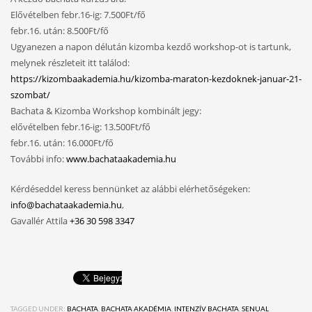
Elővételben febr.16-ig: 7.500Ft/fő
febr.16. után: 8.500Ft/fő
Ugyanezen a napon délután kizomba kezdő workshop-ot is tartunk,
melynek részleteit itt találod:
https://kizombaakademia.hu/kizomba-maraton-kezdoknek-januar-21-
szombat/
Bachata & Kizomba Workshop kombinált jegy:
elővételben febr.16-ig: 13.500Ft/fő
febr.16. után: 16.000Ft/fő
További info:
www.bachataakademia.hu
Kérdéseddel keress bennünket az alábbi elérhetőségeken:
info@bachataakademia.hu
,
Gavallér Attila
+36 30 598 3347
TAGGED UNDER:
BACHATA
,
BACHATA AKADÉMIA
,
INTENZÍV BACHATA
,
SENUAL