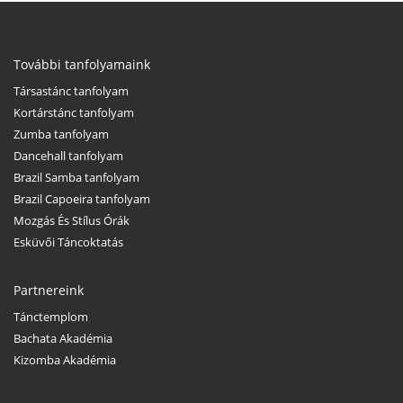
További tanfolyamaink
Társastánc tanfolyam
Kortárstánc tanfolyam
Zumba tanfolyam
Dancehall tanfolyam
Brazil Samba tanfolyam
Brazil Capoeira tanfolyam
Mozgás És Stílus Órák
Esküvői Táncoktatás
Partnereink
Tánctemplom
Bachata Akadémia
Kizomba Akadémia