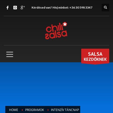
Kérdésed van? Hívj minket:
+36 30 598 3347
SALSA
KEZDŐKNEK
HOME
PROGRAMOK
INTENZÍV TÁNCNAP