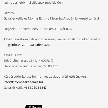
legmodernebb mai stílusnak megfelelően.
Oktatók:
Gavallér Attila és Molnár Edit – a Kizomba Akadémia vezető tanárai
Helyszín: Tánctemplom, Bp. VII.ker., Huszár u. 4.
A kurzusra előregisztráció szükséges, melyet az alábbi linket tehetsz
meg:
info@kizombaakademia.hu
A kurzus ára:
Elővételben május.31-ig: 4.900Ft/fő
Helyszínen a kurzus napján: 5.500Ft/fő
Kérdéseddel keress bennünket az alábbi elérhetőségeken:
info@kizombaakademia.hu
,
Gavallér Attila
+36 30 598 3347