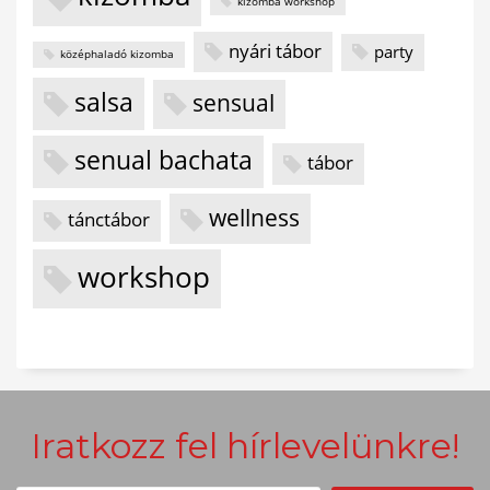
kizomba workshop
nyári tábor
party
középhaladó kizomba
salsa
sensual
senual bachata
tábor
wellness
tánctábor
workshop
Iratkozz fel hírlevelünkre!