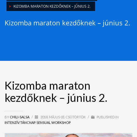
KIZOMBA MARATON KEZDŐKNEK – JÚNIUS 2.
Kizomba maraton kezdőknek – június 2.
Kizomba maraton
kezdőknek – június 2.
BY
CHILI-SALSA
/
2018. MÁJUS 03, CSÜTÖRTÖK
/
PUBLISHED IN
INTENZÍV TÁNCNAP
,
SENSUAL WORKSHOP