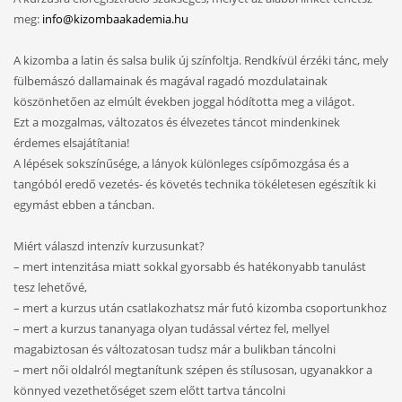
meg:
info@kizombaakademia.hu
A kizomba a latin és salsa bulik új színfoltja. Rendkívül érzéki tánc, mely
fülbemászó dallamainak és magával ragadó mozdulatainak
köszönhetően az elmúlt években joggal hódította meg a világot.
Ezt a mozgalmas, változatos és élvezetes táncot mindenkinek
érdemes elsajátítania!
A lépések sokszínűsége, a lányok különleges csípőmozgása és a
tangóból eredő vezetés- és követés technika tökéletesen egészítik ki
egymást ebben a táncban.
Miért válaszd intenzív kurzusunkat?
– mert intenzitása miatt sokkal gyorsabb és hatékonyabb tanulást
tesz lehetővé,
– mert a kurzus után csatlakozhatsz már futó kizomba csoportunkhoz
– mert a kurzus tananyaga olyan tudással vértez fel, mellyel
magabiztosan és változatosan tudsz már a bulikban táncolni
– mert női oldalról megtanítunk szépen és stílusosan, ugyanakkor a
könnyed vezethetőséget szem előtt tartva táncolni