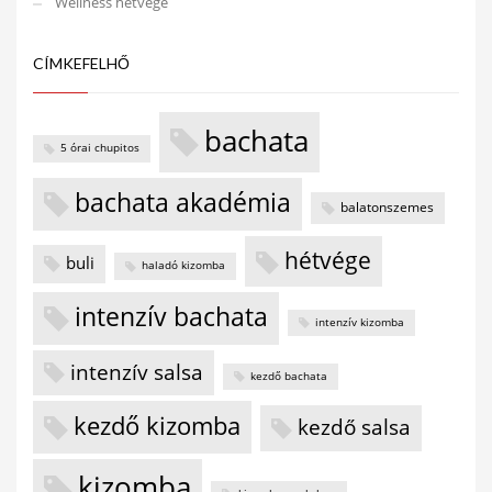
Wellness hétvége
CÍMKEFELHŐ
bachata
5 órai chupitos
bachata akadémia
balatonszemes
hétvége
buli
haladó kizomba
intenzív bachata
intenzív kizomba
intenzív salsa
kezdő bachata
kezdő kizomba
kezdő salsa
kizomba