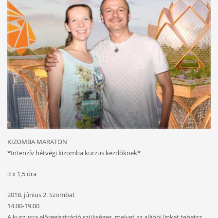
KIZOMBA MARATON
*Intenzív hétvégi kizomba kurzus kezdőknek*
3 x 1,5 óra
2018. június 2. Szombat
14.00-19.00
A kurzusra előregisztráció szükséges, melyet az alábbi linket tehetsz