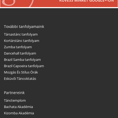
KÖVESS MINKET GOOGLE+-ON
További tanfolyamaink
Társastánc tanfolyam
Kortárstánc tanfolyam
Zumba tanfolyam
Dancehall tanfolyam
Brazil Samba tanfolyam
Brazil Capoeira tanfolyam
Mozgás És Stílus Órák
Esküvői Táncoktatás
Partnereink
Tánctemplom
Bachata Akadémia
Kizomba Akadémia