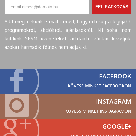
FELIRATKOZÁS
Add meg nekünk e-mail címed, hogy értesülj a legújabb
programokról, akciókról, ajánlatokról. Mi soha nem
küldünk SPAM üzeneteket, adataidat zártan kezeljük,
azokat harmadik félnek nem adjuk ki.
FACEBOOK
KÖVESS MINKET FACEBOOKON
INSTAGRAM
KÖVESS MINKET INSTAGRAMON
GOOGLE+