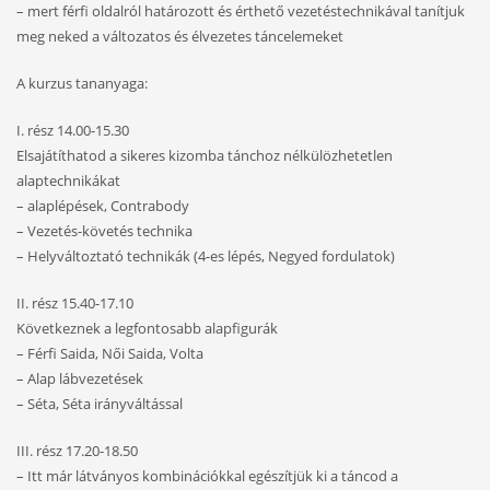
– mert férfi oldalról határozott és érthető vezetéstechnikával tanítjuk
meg neked a változatos és élvezetes táncelemeket
A kurzus tananyaga:
I. rész 14.00-15.30
Elsajátíthatod a sikeres kizomba tánchoz nélkülözhetetlen
alaptechnikákat
– alaplépések, Contrabody
– Vezetés-követés technika
– Helyváltoztató technikák (4-es lépés, Negyed fordulatok)
II. rész 15.40-17.10
Következnek a legfontosabb alapfigurák
– Férfi Saida, Női Saida, Volta
– Alap lábvezetések
– Séta, Séta irányváltással
III. rész 17.20-18.50
– Itt már látványos kombinációkkal egészítjük ki a táncod a