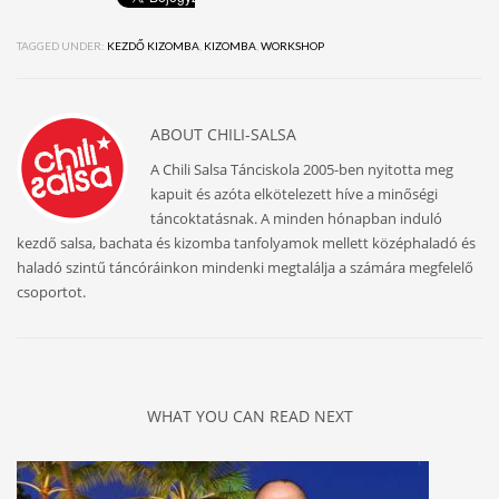
TAGGED UNDER:
KEZDŐ KIZOMBA
,
KIZOMBA
,
WORKSHOP
ABOUT
CHILI-SALSA
A Chili Salsa Tánciskola 2005-ben nyitotta meg
kapuit és azóta elkötelezett híve a minőségi
táncoktatásnak. A minden hónapban induló
kezdő salsa, bachata és kizomba tanfolyamok mellett középhaladó és
haladó szintű táncóráinkon mindenki megtalálja a számára megfelelő
csoportot.
WHAT YOU CAN READ NEXT