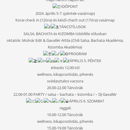
IDŐPONT
2024. április 5-7. (péntek-vasárnap)
Korai check in (12óra) és késői chech out (17óra) vasárnap
TÁNCSTÍLUSOK
SALSA, BACHATA és KIZOMBA többféle stílusban
oktatók: Molnár Edit & Gavallér Attila (Chili Salsa, Bachata Akadémia,
Kizomba Akadémia)
PROGRAM
ÁPRILIS 5. PÉNTEK
érkezés 12.00-tól
wellness, kikapcsolódás, pihenés
svédasztalos vacsora
20.00-22.00 Táncórák
22.00-01.00 PARTY / salsa – bachata – kizomba / – DJ Gavallér
ÁPRILIS 6. SZOMBAT
reggeli
10.00-12.00 Táncórák
wellness, kikapcsolódás, pihenés
15.00-19.00 Táncórák