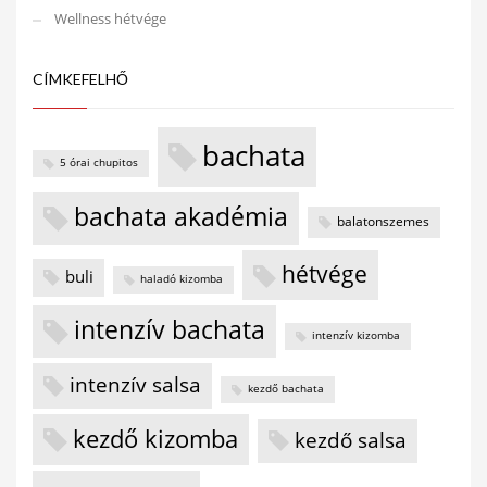
Wellness hétvége
CÍMKEFELHŐ
bachata
5 órai chupitos
bachata akadémia
balatonszemes
hétvége
buli
haladó kizomba
intenzív bachata
intenzív kizomba
intenzív salsa
kezdő bachata
kezdő kizomba
kezdő salsa