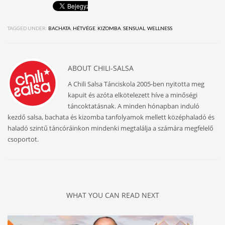
TAGGED UNDER:
BACHATA
,
HÉTVÉGE
,
KIZOMBA
,
SENSUAL
,
WELLNESS
ABOUT
CHILI-SALSA
A Chili Salsa Tánciskola 2005-ben nyitotta meg
kapuit és azóta elkötelezett híve a minőségi
táncoktatásnak. A minden hónapban induló
kezdő salsa, bachata és kizomba tanfolyamok mellett középhaladó és
haladó szintű táncóráinkon mindenki megtalálja a számára megfelelő
csoportot.
WHAT YOU CAN READ NEXT