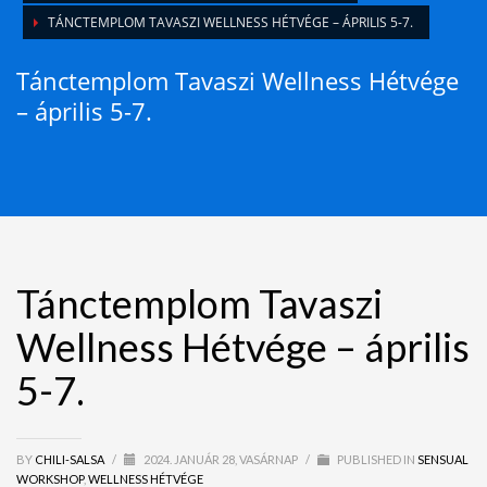
TÁNCTEMPLOM TAVASZI WELLNESS HÉTVÉGE – ÁPRILIS 5-7.
Tánctemplom Tavaszi Wellness Hétvége
– április 5-7.
Tánctemplom Tavaszi
Wellness Hétvége – április
5-7.
BY
CHILI-SALSA
/
2024. JANUÁR 28, VASÁRNAP
/
PUBLISHED IN
SENSUAL
WORKSHOP
,
WELLNESS HÉTVÉGE