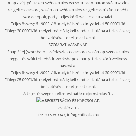
3nap / 2éj (pénteken svédasztalos vacsora, szombaton svédasztalos
reggeli és vacsora, vasárnap svédasztalos reggeli és szűkített ebéd),
workshopok, party, teljes körű wellness használat
Teljes összeg: 61.900Ft/fő, melyből szép kártya lehet 50.000Ft/fő
Előleg: 30.000Ft/fő, melyet márc.3-ig kell rendezni, utána a teljes összeg
befizetésével lehet jelentkezni.
SZOMBAT-VASÁRNAP
2nap / 1éj (szombaton svédasztalos vacsora, vasárnap svédasztalos
reggeli és szűkített ebéd), workshopok, party, teljes körű wellness
használat
Teljes összeg: 41.900Ft/fő, melyből szép kártya lehet 30.000Ft/fő
Előleg: 25.000Ft/fő, melyet márc.3-ig kell rendezni, utána a teljes összeg
befizetésével lehet jelentkezni.
A teljes összegek befizetési határideje: március 31.
REGISZTRÁCIÓ ÉS KAPCSOLAT:
Gavallér Attila
+36 30 598 3347, info@chilisalsa.hu