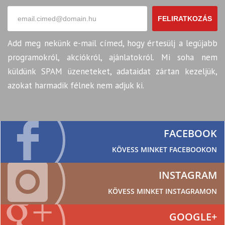
FELIRATKOZÁS
Add meg nekünk e-mail címed, hogy értesülj a legújabb
programokról, akciókról, ajánlatokról. Mi soha nem
küldünk SPAM üzeneteket, adataidat zártan kezeljük,
azokat harmadik félnek nem adjuk ki.
FACEBOOK
KÖVESS MINKET FACEBOOKON
INSTAGRAM
KÖVESS MINKET INSTAGRAMON
GOOGLE+