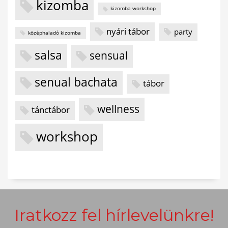
kizomba
kizomba workshop
nyári tábor
party
középhaladó kizomba
salsa
sensual
senual bachata
tábor
wellness
tánctábor
workshop
Iratkozz fel hírlevelünkre!