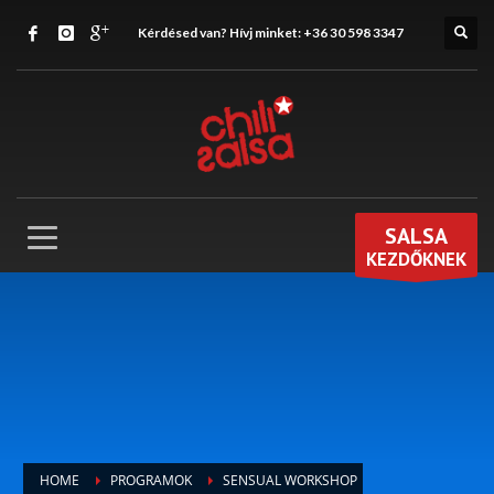
Kérdésed van? Hívj minket:
+36 30 598 3347
SALSA
KEZDŐKNEK
HOME
PROGRAMOK
SENSUAL WORKSHOP