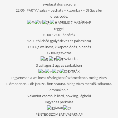
svédasztalos vacsora
22.00- PARTY / salsa – bachata – kizomba / – DJ Gavallér
dress code:
ÁPRILIS 7.
VASÁRNAP
reggeli
10.00-12.00 Táncórák
12.00-tól ebéd (gulyásleves és palacsinta)
17.00-ig wellness, kikapcsolódás, pihenés
17.00-ig távozás
SZÁLLÁS
3 csillagos 2 ágyas szobákban
EXTRÁK
Ingyenesen a wellness részlegben: úszómedence, meleg vizes
ülőmedence, 2 db jacuzzi, finn szauna, hideg vizes merülő, sókamra,
aromakabin
Valamint csocsó, biliárd, bowling, léghoki
Ingyenes parkolás
ÁRAK
PÉNTEK-SZOMBAT-VASÁRNAP