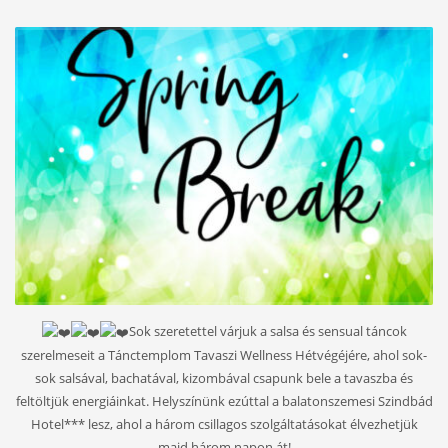
Sok szeretettel várjuk a salsa és sensual táncok
szerelmeseit a Tánctemplom Tavaszi Wellness Hétvégéjére, ahol sok-
sok salsával, bachatával, kizombával csapunk bele a tavaszba és
feltöltjük energiáinkat. Helyszínünk ezúttal a balatonszemesi Szindbád
Hotel*** lesz, ahol a három csillagos szolgáltatásokat élvezhetjük
majd három napon át!