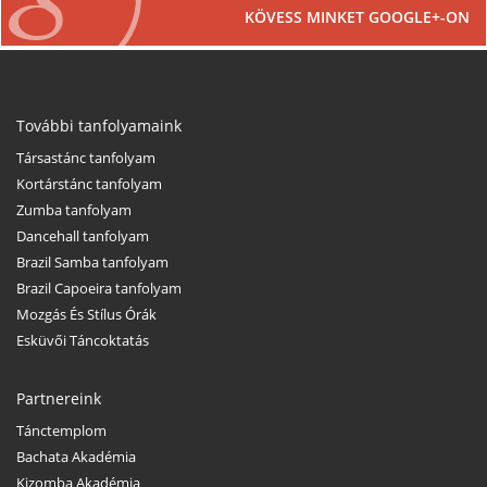
KÖVESS MINKET GOOGLE+-ON
További tanfolyamaink
Társastánc tanfolyam
Kortárstánc tanfolyam
Zumba tanfolyam
Dancehall tanfolyam
Brazil Samba tanfolyam
Brazil Capoeira tanfolyam
Mozgás És Stílus Órák
Esküvői Táncoktatás
Partnereink
Tánctemplom
Bachata Akadémia
Kizomba Akadémia