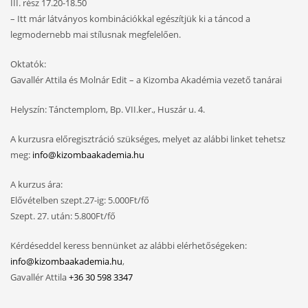
III. rész 17.20-18.50
– Itt már látványos kombinációkkal egészítjük ki a táncod a
legmodernebb mai stílusnak megfelelően.
Oktatók:
Gavallér Attila és Molnár Edit – a Kizomba Akadémia vezető tanárai
Helyszín: Tánctemplom, Bp. VII.ker., Huszár u. 4.
A kurzusra előregisztráció szükséges, melyet az alábbi linket tehetsz
meg:
info@kizombaakademia.hu
A kurzus ára:
Elővételben szept.27-ig: 5.000Ft/fő
Szept. 27. után: 5.800Ft/fő
Kérdéseddel keress bennünket az alábbi elérhetőségeken:
info@kizombaakademia.hu
,
Gavallér Attila
+36 30 598 3347