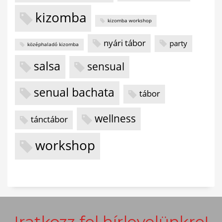
kizomba
kizomba workshop
nyári tábor
party
középhaladó kizomba
salsa
sensual
senual bachata
tábor
wellness
tánctábor
workshop
Iratkozz fel hírlevelünkre!