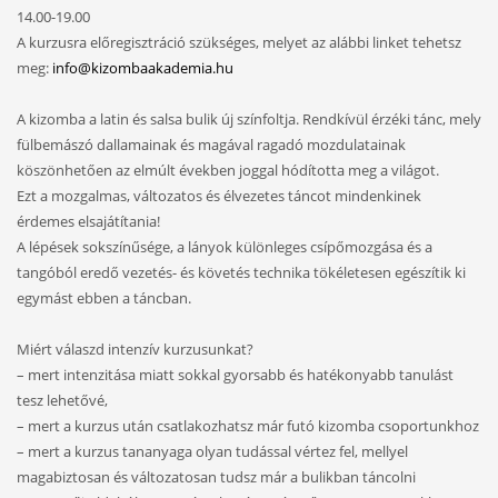
14.00-19.00
A kurzusra előregisztráció szükséges, melyet az alábbi linket tehetsz
meg:
info@kizombaakademia.hu
A kizomba a latin és salsa bulik új színfoltja. Rendkívül érzéki tánc, mely
fülbemászó dallamainak és magával ragadó mozdulatainak
köszönhetően az elmúlt években joggal hódította meg a világot.
Ezt a mozgalmas, változatos és élvezetes táncot mindenkinek
érdemes elsajátítania!
A lépések sokszínűsége, a lányok különleges csípőmozgása és a
tangóból eredő vezetés- és követés technika tökéletesen egészítik ki
egymást ebben a táncban.
Miért válaszd intenzív kurzusunkat?
– mert intenzitása miatt sokkal gyorsabb és hatékonyabb tanulást
tesz lehetővé,
– mert a kurzus után csatlakozhatsz már futó kizomba csoportunkhoz
– mert a kurzus tananyaga olyan tudással vértez fel, mellyel
magabiztosan és változatosan tudsz már a bulikban táncolni