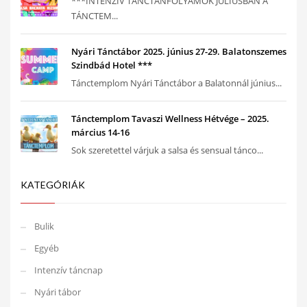
***INTENZÍV TÁNCTANFOLYAMOK JÚLIUSBAN A
TÁNCTEM...
Nyári Tánctábor 2025. június 27-29. Balatonszemes
Szindbád Hotel ***
Tánctemplom Nyári Tánctábor a Balatonnál június...
Tánctemplom Tavaszi Wellness Hétvége – 2025.
március 14-16
Sok szeretettel várjuk a salsa és sensual tánco...
KATEGÓRIÁK
Bulik
Egyéb
Intenzív táncnap
Nyári tábor