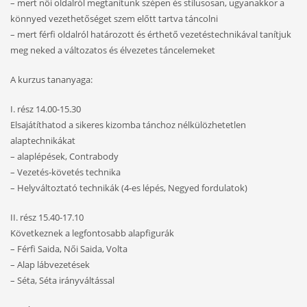
– mert női oldalról megtanítunk szépen és stílusosan, ugyanakkor a
könnyed vezethetőséget szem előtt tartva táncolni
– mert férfi oldalról határozott és érthető vezetéstechnikával tanítjuk
meg neked a változatos és élvezetes táncelemeket
A kurzus tananyaga:
I. rész 14.00-15.30
Elsajátíthatod a sikeres kizomba tánchoz nélkülözhetetlen
alaptechnikákat
– alaplépések, Contrabody
– Vezetés-követés technika
– Helyváltoztató technikák (4-es lépés, Negyed fordulatok)
II. rész 15.40-17.10
Következnek a legfontosabb alapfigurák
– Férfi Saida, Női Saida, Volta
– Alap lábvezetések
– Séta, Séta irányváltással