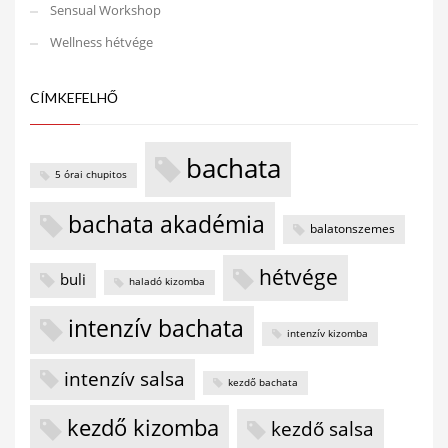
Sensual Workshop
Wellness hétvége
CÍMKEFELHŐ
bachata
5 órai chupitos
bachata akadémia
balatonszemes
hétvége
buli
haladó kizomba
intenzív bachata
intenzív kizomba
intenzív salsa
kezdő bachata
kezdő kizomba
kezdő salsa