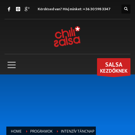
Kérdésed van? Hívj minket:
+36 30 598 3347
SALSA
KEZDŐKNEK
HOME
PROGRAMOK
INTENZÍV TÁNCNAP