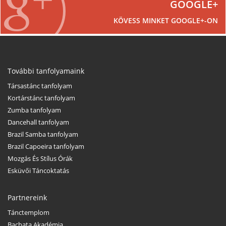
GOOGLE+
KÖVESS MINKET GOOGLE+-ON
További tanfolyamaink
Társastánc tanfolyam
Kortárstánc tanfolyam
Zumba tanfolyam
Dancehall tanfolyam
Brazil Samba tanfolyam
Brazil Capoeira tanfolyam
Mozgás És Stílus Órák
Esküvői Táncoktatás
Partnereink
Tánctemplom
Bachata Akadémia