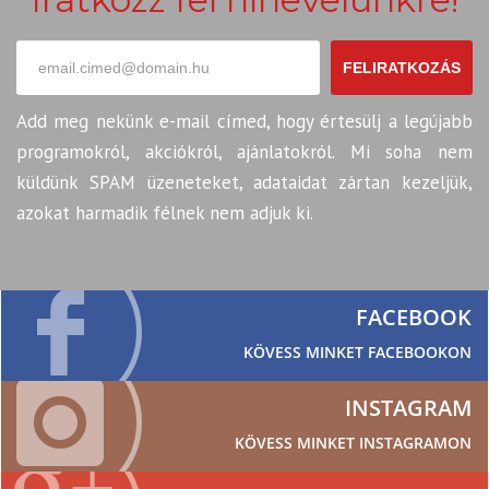
FELIRATKOZÁS
Add meg nekünk e-mail címed, hogy értesülj a legújabb
programokról, akciókról, ajánlatokról. Mi soha nem
küldünk SPAM üzeneteket, adataidat zártan kezeljük,
azokat harmadik félnek nem adjuk ki.
FACEBOOK
KÖVESS MINKET FACEBOOKON
INSTAGRAM
KÖVESS MINKET INSTAGRAMON