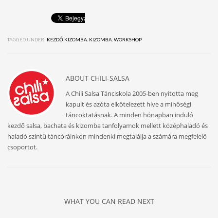
TAGGED UNDER:
KEZDŐ KIZOMBA
,
KIZOMBA
,
WORKSHOP
ABOUT
CHILI-SALSA
A Chili Salsa Tánciskola 2005-ben nyitotta meg
kapuit és azóta elkötelezett híve a minőségi
táncoktatásnak. A minden hónapban induló
kezdő salsa, bachata és kizomba tanfolyamok mellett középhaladó és
haladó szintű táncóráinkon mindenki megtalálja a számára megfelelő
csoportot.
WHAT YOU CAN READ NEXT