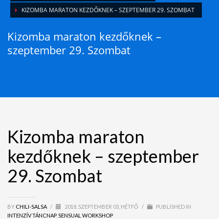
KIZOMBA MARATON KEZDŐKNEK – SZEPTEMBER 29. SZOMBAT
Kizomba maraton kezdőknek –
szeptember 29. Szombat
Kizomba maraton
kezdőknek – szeptember
29. Szombat
BY
CHILI-SALSA
/
2018. SZEPTEMBER 03, HÉTFŐ
/
PUBLISHED IN
INTENZÍV TÁNCNAP
,
SENSUAL WORKSHOP