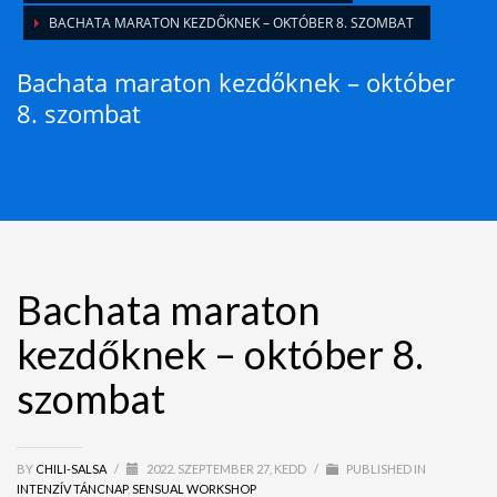
BACHATA MARATON KEZDŐKNEK – OKTÓBER 8. SZOMBAT
Bachata maraton kezdőknek – október
8. szombat
Bachata maraton
kezdőknek – október 8.
szombat
BY
CHILI-SALSA
/
2022. SZEPTEMBER 27, KEDD
/
PUBLISHED IN
INTENZÍV TÁNCNAP
,
SENSUAL WORKSHOP