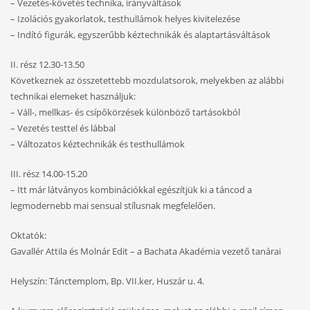
– Vezetés-követés technika, irányváltások
– Izolációs gyakorlatok, testhullámok helyes kivitelezése
– Indító figurák, egyszerűbb kéztechnikák és alaptartásváltások
II. rész 12.30-13.50
Következnek az összetettebb mozdulatsorok, melyekben az alábbi
technikai elemeket használjuk:
– Váll-, mellkas- és csípőkörzések különböző tartásokból
– Vezetés testtel és lábbal
– Változatos kéztechnikák és testhullámok
III. rész 14.00-15.20
– Itt már látványos kombinációkkal egészítjük ki a táncod a
legmodernebb mai sensual stílusnak megfelelően.
Oktatók:
Gavallér Attila és Molnár Edit – a Bachata Akadémia vezető tanárai
Helyszín: Tánctemplom, Bp. VII.ker, Huszár u. 4.