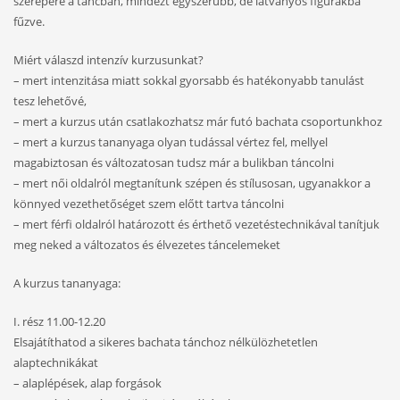
szerepére a táncban, mindezt egyszerűbb, de látványos figurákba
fűzve.
Miért válaszd intenzív kurzusunkat?
– mert intenzitása miatt sokkal gyorsabb és hatékonyabb tanulást
tesz lehetővé,
– mert a kurzus után csatlakozhatsz már futó bachata csoportunkhoz
– mert a kurzus tananyaga olyan tudással vértez fel, mellyel
magabiztosan és változatosan tudsz már a bulikban táncolni
– mert női oldalról megtanítunk szépen és stílusosan, ugyanakkor a
könnyed vezethetőséget szem előtt tartva táncolni
– mert férfi oldalról határozott és érthető vezetéstechnikával tanítjuk
meg neked a változatos és élvezetes táncelemeket
A kurzus tananyaga:
I. rész 11.00-12.20
Elsajátíthatod a sikeres bachata tánchoz nélkülözhetetlen
alaptechnikákat
– alaplépések, alap forgások