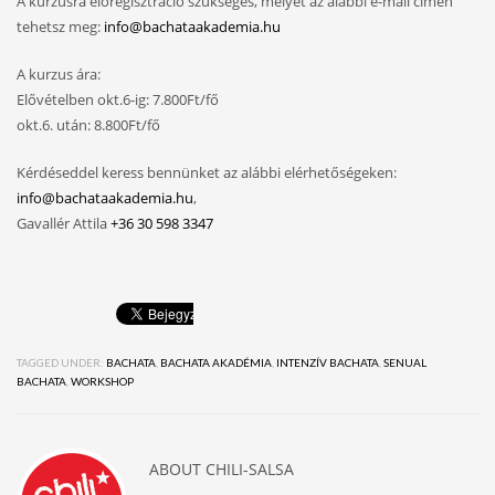
A kurzusra előregisztráció szükséges, melyet az alábbi e-mail címen
tehetsz meg:
info@bachataakademia.hu
A kurzus ára:
Elővételben okt.6-ig: 7.800Ft/fő
okt.6. után: 8.800Ft/fő
Kérdéseddel keress bennünket az alábbi elérhetőségeken:
info@bachataakademia.hu
,
Gavallér Attila
+36 30 598 3347
TAGGED UNDER:
BACHATA
,
BACHATA AKADÉMIA
,
INTENZÍV BACHATA
,
SENUAL
BACHATA
,
WORKSHOP
ABOUT
CHILI-SALSA