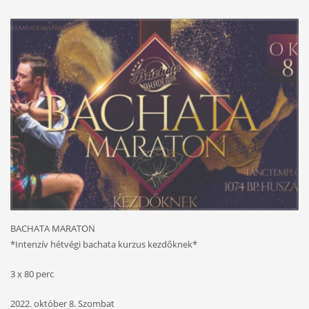
BACHATA MARATON
*Intenzív hétvégi bachata kurzus kezdőknek*
3 x 80 perc
2022. október 8. Szombat