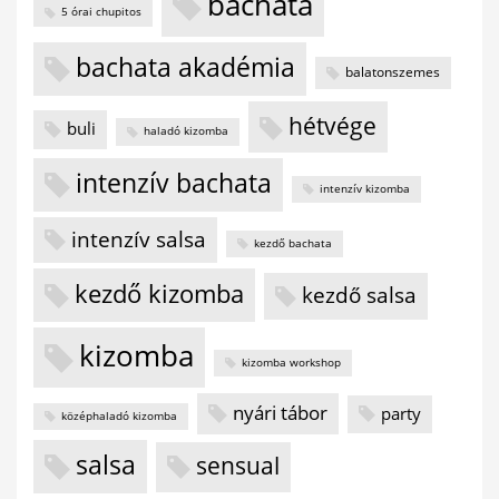
bachata
5 órai chupitos
bachata akadémia
balatonszemes
hétvége
buli
haladó kizomba
intenzív bachata
intenzív kizomba
intenzív salsa
kezdő bachata
kezdő kizomba
kezdő salsa
kizomba
kizomba workshop
nyári tábor
party
középhaladó kizomba
salsa
sensual