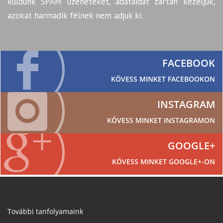
küldünk SPAM üzeneteket, adataidat zártan kezeljük,
azokat harmadik félnek nem adjuk ki.
FACEBOOK
KÖVESS MINKET FACEBOOKON
INSTAGRAM
KÖVESS MINKET INSTAGRAMON
GOOGLE+
KÖVESS MINKET GOOGLE+-ON
További tanfolyamaink