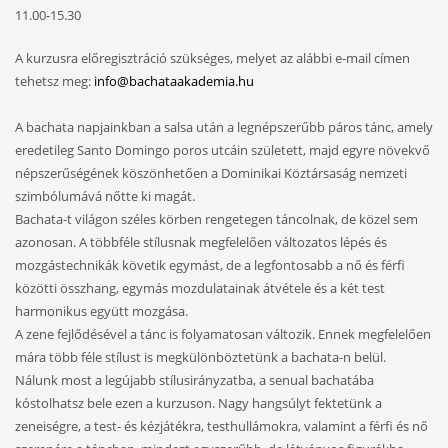
11.00-15.30
A kurzusra előregisztráció szükséges, melyet az alábbi e-mail címen
tehetsz meg:
info@bachataakademia.hu
A bachata napjainkban a salsa után a legnépszerűbb páros tánc, amely
eredetileg Santo Domingo poros utcáin született, majd egyre növekvő
népszerűségének köszönhetően a Dominikai Köztársaság nemzeti
szimbólumává nőtte ki magát.
Bachata-t világon széles körben rengetegen táncolnak, de közel sem
azonosan. A többféle stílusnak megfelelően változatos lépés és
mozgástechnikák követik egymást, de a legfontosabb a nő és férfi
közötti összhang, egymás mozdulatainak átvétele és a két test
harmonikus együtt mozgása.
A zene fejlődésével a tánc is folyamatosan változik. Ennek megfelelően
mára több féle stílust
is megkülönböztetünk a bachata-n belül.
Nálunk most a legújabb stílusirányzatba, a senual bachatába
kóstolhatsz bele ezen a kurzuson. Nagy hangsúlyt fektetünk a
zeneiségre, a test- és kézjátékra, testhullámokra, valamint a férfi és nő