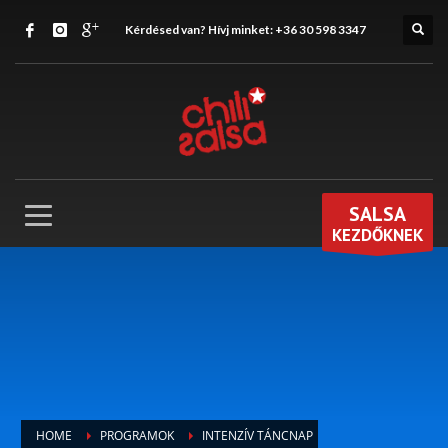
Kérdésed van? Hívj minket:
+36 30 598 3347
SALSA
KEZDŐKNEK
HOME
PROGRAMOK
INTENZÍV TÁNCNAP