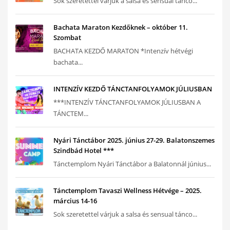
Sok szeretettel várjuk a salsa és sensual tánco...
Bachata Maraton Kezdőknek – október 11.
Szombat
BACHATA KEZDŐ MARATON *Intenzív hétvégi
bachata...
INTENZÍV KEZDŐ TÁNCTANFOLYAMOK JÚLIUSBAN
***INTENZÍV TÁNCTANFOLYAMOK JÚLIUSBAN A
TÁNCTEM...
Nyári Tánctábor 2025. június 27-29. Balatonszemes
Szindbád Hotel ***
Tánctemplom Nyári Tánctábor a Balatonnál június...
Tánctemplom Tavaszi Wellness Hétvége – 2025.
március 14-16
Sok szeretettel várjuk a salsa és sensual tánco...