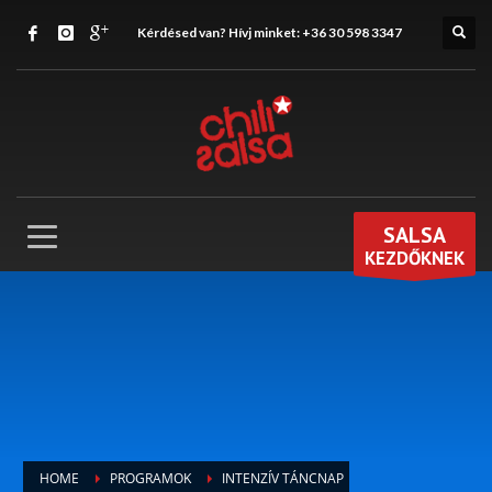
Kérdésed van? Hívj minket:
+36 30 598 3347
SALSA
KEZDŐKNEK
HOME
PROGRAMOK
INTENZÍV TÁNCNAP