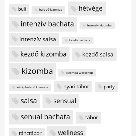
hétvége
buli
haladó kizomba
intenzív bachata
intenzív kizomba
intenzív salsa
kezdő bachata
kezdő kizomba
kezdő salsa
kizomba
kizomba workshop
nyári tábor
party
középhaladó kizomba
salsa
sensual
senual bachata
tábor
wellness
tánctábor