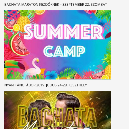
BACHATA MARATON KEZDŐKNEK – SZEPTEMBER 22. SZOMBAT
NYÁRI TÁNCTÁBOR 2019. JÚLIUS 24-28. KESZTHELY