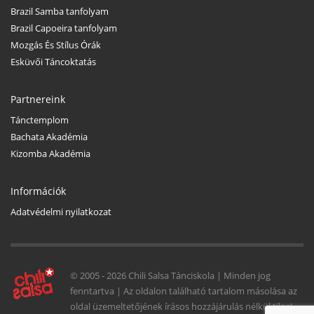
Brazil Samba tanfolyam
Brazil Capoeira tanfolyam
Mozgás És Stílus Órák
Esküvői Táncoktatás
Partnereink
Tánctemplom
Bachata Akadémia
Kizomba Akadémia
Információk
Adatvédelmi nyilatkozat
© 2005 -
2026 Chili Salsa Tánciskola | Minden jog
fenntartva | Az oldalon található tartalom másolása az
oldal üzemeltetőjének írásos hozzájárulás nélkül tilos!