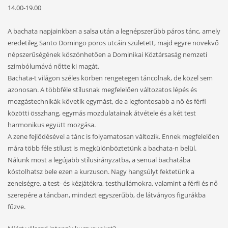
14.00-19.00
A bachata napjainkban a salsa után a legnépszerűbb páros tánc, amely
eredetileg Santo Domingo poros utcáin született, majd egyre növekvő
népszerűségének köszönhetően a Dominikai Köztársaság nemzeti
szimbólumává nőtte ki magát.
Bachata-t világon széles körben rengetegen táncolnak, de közel sem
azonosan. A többféle stílusnak megfelelően változatos lépés és
mozgástechnikák követik egymást, de a legfontosabb a nő és férfi
közötti összhang, egymás mozdulatainak átvétele és a két test
harmonikus együtt mozgása.
A zene fejlődésével a tánc is folyamatosan változik. Ennek megfelelően
mára több féle stílust
is megkülönböztetünk a bachata-n belül.
Nálunk most a legújabb stílusirányzatba, a senual bachatába
kóstolhatsz bele ezen a kurzuson. Nagy hangsúlyt fektetünk a
zeneiségre, a test- és kézjátékra, testhullámokra, valamint a férfi és nő
szerepére a táncban, mindezt egyszerűbb, de látványos figurákba
fűzve.