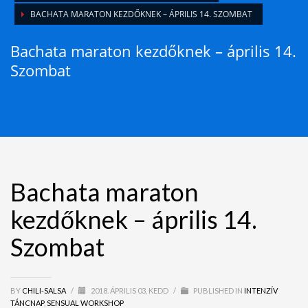
BACHATA MARATON KEZDŐKNEK – ÁPRILIS 14. SZOMBAT
Bachata maraton kezdőknek – április 14.
Szombat
Bachata maraton
kezdőknek – április 14.
Szombat
BY
CHILI-SALSA
/
2018. ÁPRILIS 03, KEDD
/
PUBLISHED IN
INTENZÍV
TÁNCNAP
,
SENSUAL WORKSHOP