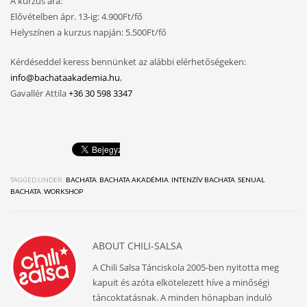
A kurzus ára:
Elővételben ápr. 13-ig: 4.900Ft/fő
Helyszínen a kurzus napján: 5.500Ft/fő
Kérdéseddel keress bennünket az alábbi elérhetőségeken:
info@bachataakademia.hu
,
Gavallér Attila
+36 30 598 3347
TAGGED UNDER:
BACHATA
,
BACHATA AKADÉMIA
,
INTENZÍV BACHATA
,
SENUAL
BACHATA
,
WORKSHOP
ABOUT
CHILI-SALSA
A Chili Salsa Tánciskola 2005-ben nyitotta meg
kapuit és azóta elkötelezett híve a minőségi
táncoktatásnak. A minden hónapban induló