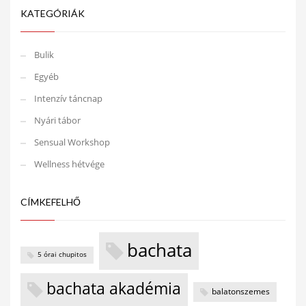
KATEGÓRIÁK
Bulik
Egyéb
Intenzív táncnap
Nyári tábor
Sensual Workshop
Wellness hétvége
CÍMKEFELHŐ
bachata
5 órai chupitos
bachata akadémia
balatonszemes