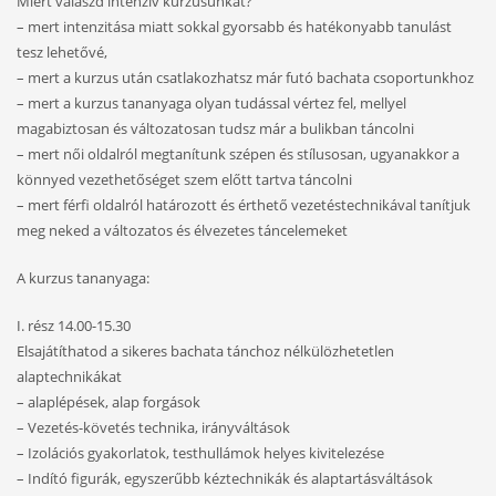
Miért válaszd intenzív kurzusunkat?
– mert intenzitása miatt sokkal gyorsabb és hatékonyabb tanulást
tesz lehetővé,
– mert a kurzus után csatlakozhatsz már futó bachata csoportunkhoz
– mert a kurzus tananyaga olyan tudással vértez fel, mellyel
magabiztosan és változatosan tudsz már a bulikban táncolni
– mert női oldalról megtanítunk szépen és stílusosan, ugyanakkor a
könnyed vezethetőséget szem előtt tartva táncolni
– mert férfi oldalról határozott és érthető vezetéstechnikával tanítjuk
meg neked a változatos és élvezetes táncelemeket
A kurzus tananyaga:
I. rész 14.00-15.30
Elsajátíthatod a sikeres bachata tánchoz nélkülözhetetlen
alaptechnikákat
– alaplépések, alap forgások
– Vezetés-követés technika, irányváltások
– Izolációs gyakorlatok, testhullámok helyes kivitelezése
– Indító figurák, egyszerűbb kéztechnikák és alaptartásváltások