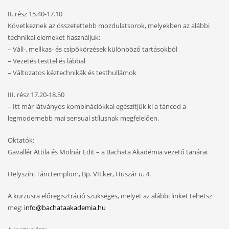
II. rész 15.40-17.10
Következnek az összetettebb mozdulatsorok, melyekben az alábbi
technikai elemeket használjuk:
– Váll-, mellkas- és csípőkörzések különböző tartásokból
– Vezetés testtel és lábbal
– Változatos kéztechnikák és testhullámok
III. rész 17.20-18.50
– Itt már látványos kombinációkkal egészítjük ki a táncod a
legmodernebb mai sensual stílusnak megfelelően.
Oktatók:
Gavallér Attila és Molnár Edit – a Bachata Akadémia vezető tanárai
Helyszín: Tánctemplom, Bp. VII.ker, Huszár u. 4.
A kurzusra előregisztráció szükséges, melyet az alábbi linket tehetsz
meg:
info@bachataakademia.hu