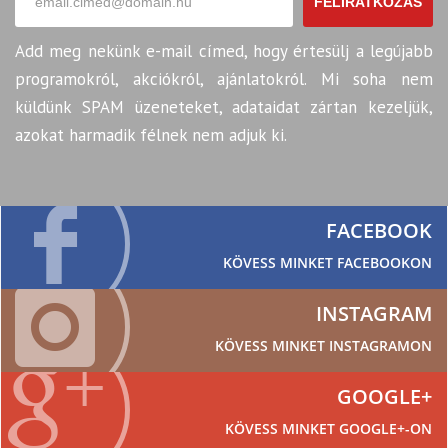
FELIRATKOZÁS
Add meg nekünk e-mail címed, hogy értesülj a legújabb
programokról, akciókról, ajánlatokról. Mi soha nem
küldünk SPAM üzeneteket, adataidat zártan kezeljük,
azokat harmadik félnek nem adjuk ki.
FACEBOOK
KÖVESS MINKET FACEBOOKON
INSTAGRAM
KÖVESS MINKET INSTAGRAMON
GOOGLE+
KÖVESS MINKET GOOGLE+-ON