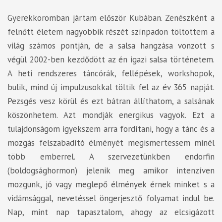
Gyerekkoromban jártam először Kubában. Zenészként a
felnőtt életem nagyobbik részét színpadon töltöttem a
világ számos pontján, de a salsa hangzása vonzott s
végül 2002-ben kezdődött az én igazi salsa történetem.
A heti rendszeres táncórák, fellépések, workshopok,
bulik, mind új impulzusokkal töltik fel az év 365 napját.
Pezsgés vesz körül és ezt bátran állíthatom, a salsának
köszönhetem. Azt mondják energikus vagyok. Ezt a
tulajdonságom igyekszem arra fordítani, hogy a tánc és a
mozgás felszabadító élményét megismertessem minél
több emberrel. A szervezetünkben endorfin
(boldogsághormon) jelenik meg amikor intenzíven
mozgunk, jó vagy meglepő élmények érnek minket s a
vidámsággal, nevetéssel öngerjesztő folyamat indul be.
Nap, mint nap tapasztalom, ahogy az elcsigázott