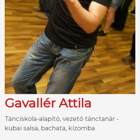
Gavallér Attila
Tánciskola-alapító, vezető tánctanár -
kubai salsa, bachata, kizomba