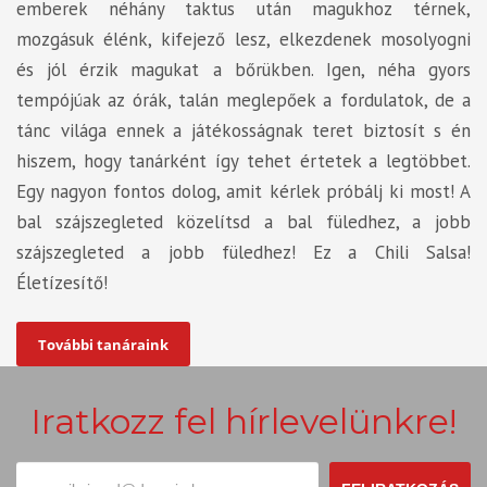
emberek néhány taktus után magukhoz térnek,
mozgásuk élénk, kifejező lesz, elkezdenek mosolyogni
és jól érzik magukat a bőrükben. Igen, néha gyors
tempójúak az órák, talán meglepőek a fordulatok, de a
tánc világa ennek a játékosságnak teret biztosít s én
hiszem, hogy tanárként így tehet értetek a legtöbbet.
Egy nagyon fontos dolog, amit kérlek próbálj ki most! A
bal szájszegleted közelítsd a bal füledhez, a jobb
szájszegleted a jobb füledhez! Ez a Chili Salsa!
Életízesítő!
További tanáraink
Iratkozz fel hírlevelünkre!