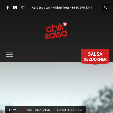
Kérdésed van? Hívj minket:
+36 30 598 3347
SALSA
KEZDŐKNEK
HOME
TÁNCTANÁRAINK
GAVALLÉR ATTILA