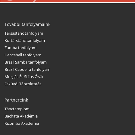
További tanfolyamaink
Társastánc tanfolyam
Kortárstánc tanfolyam
Zumba tanfolyam
Dancehall tanfolyam
Brazil Samba tanfolyam
Brazil Capoeira tanfolyam
Mozgás És Stílus Órák
Esküvői Táncoktatás
Partnereink
Tánctemplom
Bachata Akadémia
Kizomba Akadémia